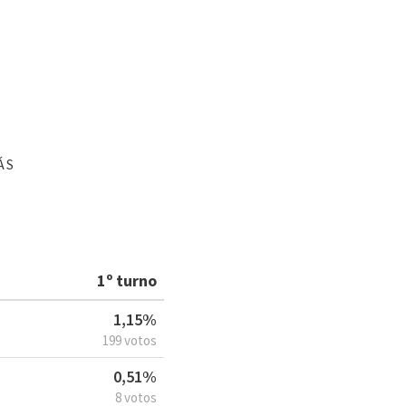
ÁS
1º turno
1,15%
199 votos
0,51%
8 votos