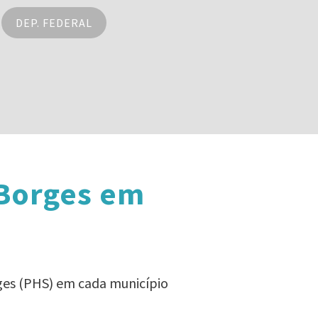
DEP. FEDERAL
 Borges em
rges (PHS) em cada município