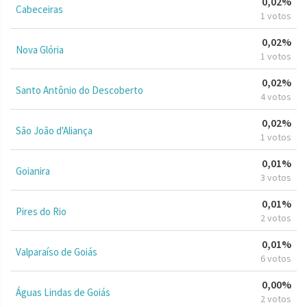
0,02%
Cabeceiras
1 votos
0,02%
Nova Glória
1 votos
0,02%
Santo Antônio do Descoberto
4 votos
0,02%
São João d'Aliança
1 votos
0,01%
Goianira
3 votos
0,01%
Pires do Rio
2 votos
0,01%
Valparaíso de Goiás
6 votos
0,00%
Águas Lindas de Goiás
2 votos