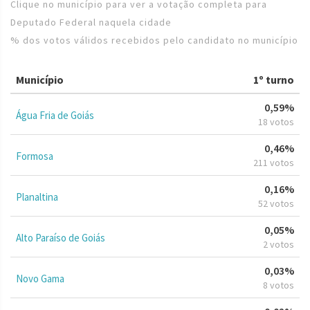
Clique no município para ver a votação completa para
Deputado Federal naquela cidade
% dos votos válidos recebidos pelo candidato no município
Município
1º turno
0,59%
Água Fria de Goiás
18 votos
0,46%
Formosa
211 votos
0,16%
Planaltina
52 votos
0,05%
Alto Paraíso de Goiás
2 votos
0,03%
Novo Gama
8 votos