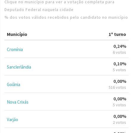
Clique no município para ver a votação completa para
Deputado Federal naquela cidade
% dos votos válidos recebidos pelo candidato no município
Município
1º turno
0,24%
Cromínia
6 votos
0,10%
Sanclerlândia
5 votos
0,08%
Goiânia
516 votos
0,08%
Nova Crixás
5 votos
0,08%
Varjão
2 votos