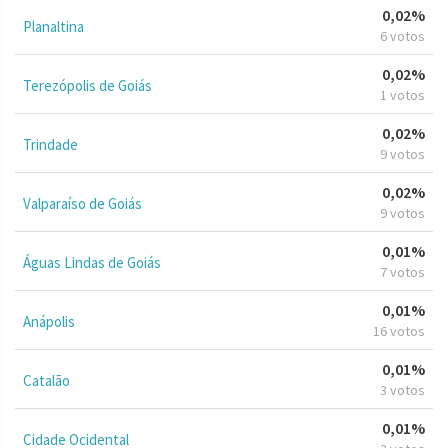
0,02%
Planaltina
6 votos
0,02%
Terezópolis de Goiás
1 votos
0,02%
Trindade
9 votos
0,02%
Valparaíso de Goiás
9 votos
0,01%
Águas Lindas de Goiás
7 votos
0,01%
Anápolis
16 votos
0,01%
Catalão
3 votos
0,01%
Cidade Ocidental