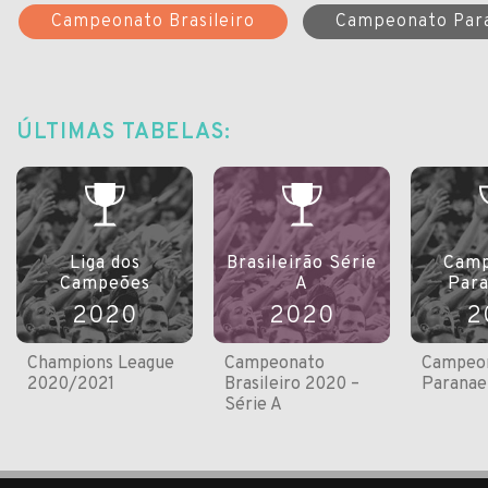
Campeonato Brasileiro
Campeonato Par
ÚLTIMAS TABELAS:
Liga dos
Brasileirão Série
Camp
Campeões
A
Par
2020
2020
2
Champions League
Campeonato
Campeo
2020/2021
Brasileiro 2020 –
Paranae
Série A