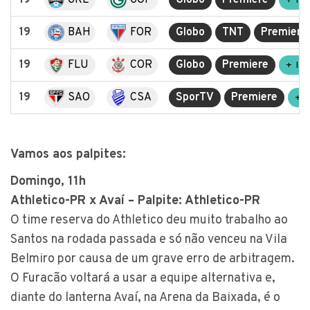
19
GRE
GOI
Globo
Premiere
+ IN
19
BAH
FOR
Globo
TNT
Premiere
19
FLU
COR
Globo
Premiere
+ IN
19
SAO
CSA
SporTV
Premiere
+ 
Vamos aos palpites:
Domingo, 11h
Athletico-PR x Avaí – Palpite: Athletico-PR
O time reserva do Athletico deu muito trabalho ao
Santos na rodada passada e só não venceu na Vila
Belmiro por causa de um grave erro de arbitragem.
O Furacão voltará a usar a equipe alternativa e,
diante do lanterna Avaí, na Arena da Baixada, é o