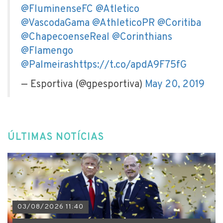
@FluminenseFC
@Atletico
@VascodaGama
@AthleticoPR
@Coritiba
@ChapecoenseReal
@Corinthians
@Flamengo
@Palmeiras
https://t.co/apdA9F75fG
— Esportiva (@gpesportiva)
May 20, 2019
ÚLTIMAS NOTÍCIAS
03/08/2026 11:40