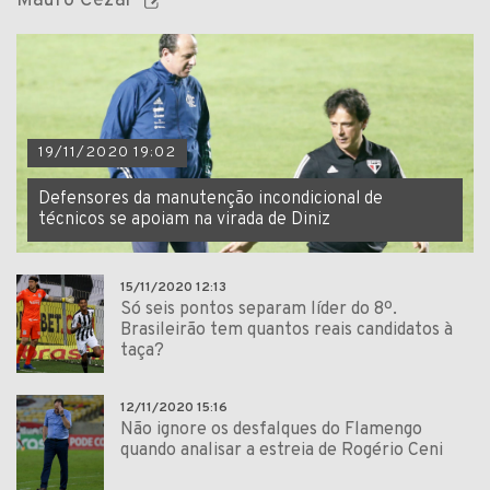
Mauro Cezar
19/11/2020 19:02
Defensores da manutenção incondicional de
técnicos se apoiam na virada de Diniz
15/11/2020 12:13
Só seis pontos separam líder do 8º.
Brasileirão tem quantos reais candidatos à
taça?
12/11/2020 15:16
Não ignore os desfalques do Flamengo
quando analisar a estreia de Rogério Ceni