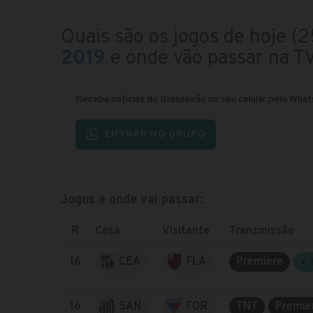
Quais são os jogos de hoje 
2019
e onde vão passar na TV
Receba notícias do Brasileirão no seu celular pelo Wha
ENTRAR NO GRUPO
Jogos e onde vai passar
:
R
Casa
Visitante
Transmissão
16
CEA
FLA
Premiere
+ 
16
SAN
FOR
TNT
Premie