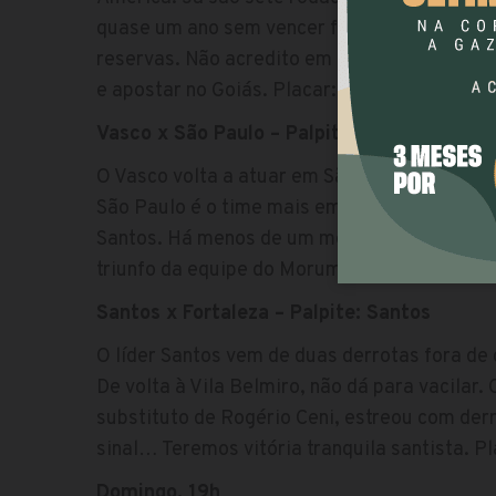
quase um ano sem vencer fora de casa no Bras
reservas. Não acredito em outro resultado po
e apostar no Goiás. Placar: 1 x 0.
Vasco x São Paulo – Palpite: São Paulo
O Vasco volta a atuar em São Januário depoi
São Paulo é o time mais embalado do Brasilei
Santos. Há menos de um mês, o Tricolor bat
triunfo da equipe do Morumbi atuando no Rio d
Santos x Fortaleza – Palpite: Santos
O líder Santos vem de duas derrotas fora de
De volta à Vila Belmiro, não dá para vacilar.
substituto de Rogério Ceni, estreou com derr
sinal… Teremos vitória tranquila santista. Pla
Domingo, 19h