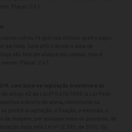
ro. Placar: 0 x 1.
go
coense sofreu 14 gols nos últimos quatro jogos
r partida). Será difícil deixar a zona de
fogo não tem um ataque dos sonhos, mas é
encer. Placar: 2 x 1.
019, com base na legislação brasileira e os
t do artigo 42 da Lei nº 9.615/1998 (a Lei Pelé)
sportiva o direito de arena, consistente na
 ou proibir a captação, a fixação, a emissão, a
ão de imagens, por qualquer meio ou processo, de
Redação dada pela Lei nº 12.395, de 2011). Ou