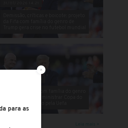
31/07/2026 14:21
Demissão, críticas e boicote: projeto
da Fifa com família do genro de
Trump gera crise no futebol mundial
29/07/2026 08:54
Projeto da Fifa com família do genro
de Trump para administrar Copa do
Mundo é criticado pela Uefa
Leia mais >