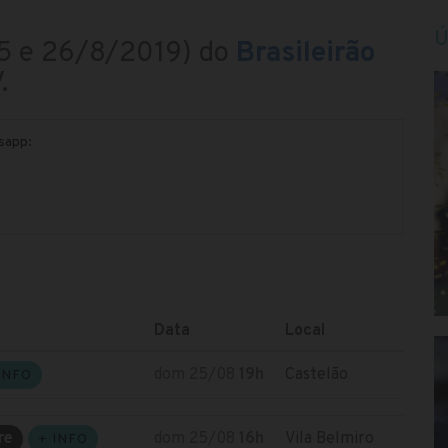
Ú
(25 e 26/8/2019) do
Brasileirão
.
tsapp:
Data
Local
dom 25/08
19h
Castelão
INFO
re
dom 25/08
16h
Vila Belmiro
+ INFO