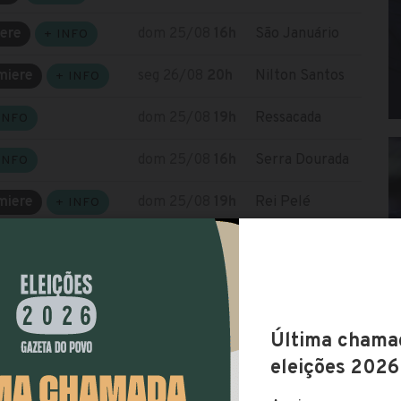
ere
dom 25/08
16h
São Januário
+ INFO
miere
seg 26/08
20h
Nilton Santos
+ INFO
dom 25/08
19h
Ressacada
INFO
dom 25/08
16h
Serra Dourada
INFO
miere
dom 25/08
19h
Rei Pelé
+ INFO
esde o retorno do campeonato após a Copa
nter, na rodada passada, acabou com uma seca de