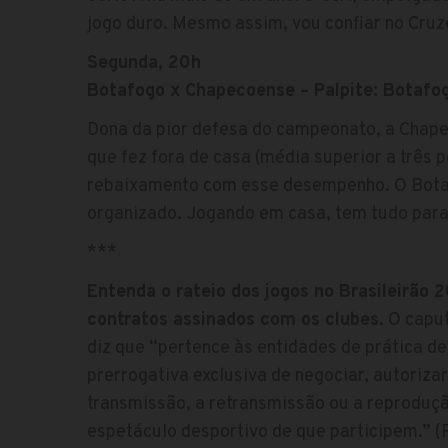
jogo duro. Mesmo assim, vou confiar no Cruzei
Segunda, 20h
Botafogo x Chapecoense – Palpite: Botafo
Dona da pior defesa do campeonato, a Chape
que fez fora de casa (média superior a três po
rebaixamento com esse desempenho. O Bota
organizado. Jogando em casa, tem tudo para v
***
Entenda o rateio dos jogos no Brasileirão 2
contratos assinados com os clubes
. O capu
diz que “pertence às entidades de prática de
prerrogativa exclusiva de negociar, autorizar
transmissão, a retransmissão ou a reproduç
espetáculo desportivo de que participem.” (