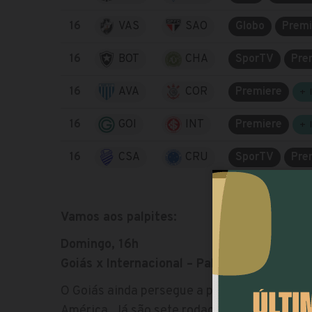
16
VAS
SAO
Globo
Premi
16
BOT
CHA
SporTV
Pre
16
AVA
COR
Premiere
+ 
16
GOI
INT
Premiere
+ 
16
CSA
CRU
SporTV
Pre
Vamos aos palpites:
Domingo, 16h
Goiás x Internacional – Palpite: Goiás
O Goiás ainda persegue a primeira vitória d
América. Já são sete rodadas de jejum. O I