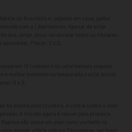
tabela do Brasileiro e, jogando em casa, ganha
nvolvido com a Libertadores. Apesar de estar
ito que Jorge Jesus vai escalar todos os titulares
 aproveitar. Placar: 2 x 0.
se passaram 15 rodadas e os catarinenses seguem
ve o melhor momento na temporada e está invicto
acar: 0 x 2.
 na estreia pelo Cruzeiro. A vitória contra o líder
a pesado. A missão agora é vencer pela primeira
 A Raposa não vence um jogo como visitante na
pela grande vitória sobre o Fluminense, vai fazer