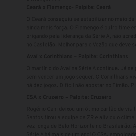
Ceará x Flamengo- Palpite: Ceará
O Ceará conseguiu se estabilizar no meio da 
ainda mais força. O Flamengo é outro time e
brigando pela liderança da Série A, não acred
no Castelão. Melhor para o Vozão que deve se
Avaí x Corinthians – Palpite: Corinthians
O martírio do Avaí na Série A continua. Já 
sem vencer um jogo sequer. O Corinthians vi
há dez jogos. Difícil não apostar no Timão. Pl
CSA x Cruzeiro – Palpite: Cruzeiro
Rogério Ceni deixou um ótimo cartão de visitas
Santos tirou a equipe da ZR e aliviou o clim
vez longe de Belo Horizonte no Brasileirão.
Série A há mais de um ano! O CSA, empolgado 