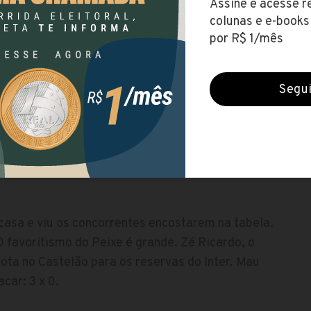
ileirão. Só para variar, os gaúchos vão escalar
sitivo como visitante para o Colorado. Vou ousar
s de um mês e tem uma pedreira pela frente. O
rão com cinco vitórias seguidas e colou no líder
eu o Fluminense no Maracanã. Aposto em novo
e Janeiro. Placar: 0 x 1.
 casa e viu os concorrentes encostarem na tabela.
 O favoritismo do Peixe é grande. Zé Ricardo, o
ota no Castelão para os reservas do Inter. Mau
car: 3 x 0.