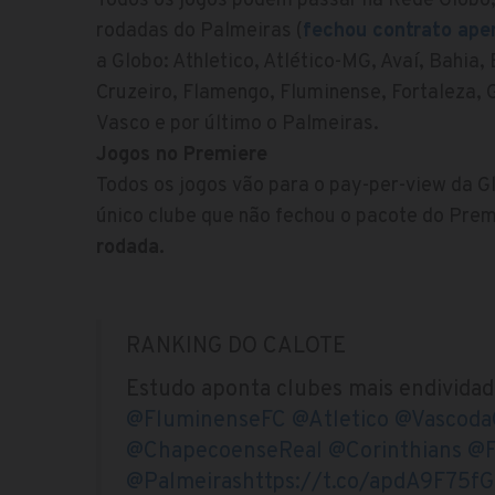
Todos os jogos podem passar na Rede Globo, 
rodadas do Palmeiras (
fechou contrato ape
a Globo: Athletico, Atlético-MG, Avaí, Bahia
Cruzeiro, Flamengo, Fluminense, Fortaleza, G
Vasco e por último o Palmeiras.
Jogos no Premiere
Todos os jogos vão para o pay-per-view da G
único clube que não fechou o pacote do Prem
rodada.
RANKING DO CALOTE
Estudo aponta clubes mais endividad
@FluminenseFC
@Atletico
@Vascod
@ChapecoenseReal
@Corinthians
@F
@Palmeiras
https://t.co/apdA9F75fG