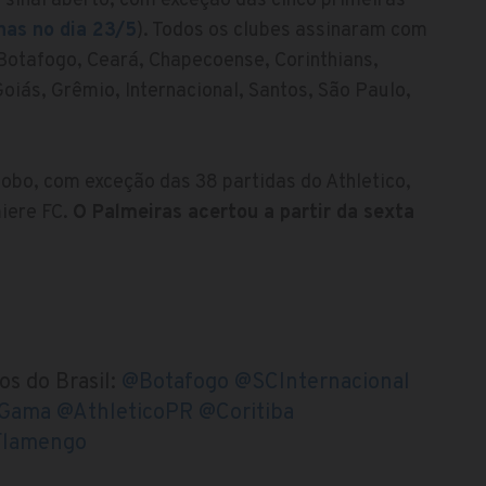
sinal aberto, com exceção das cinco primeiras
nas no dia 23/5
). Todos os clubes assinaram com
, Botafogo, Ceará, Chapecoense, Corinthians,
oiás, Grêmio, Internacional, Santos, São Paulo,
lobo, com exceção das 38 partidas do Athletico,
iere FC.
O Palmeiras acertou a partir da sexta
os do Brasil:
@Botafogo
@SCInternacional
aGama
@AthleticoPR
@Coritiba
lamengo