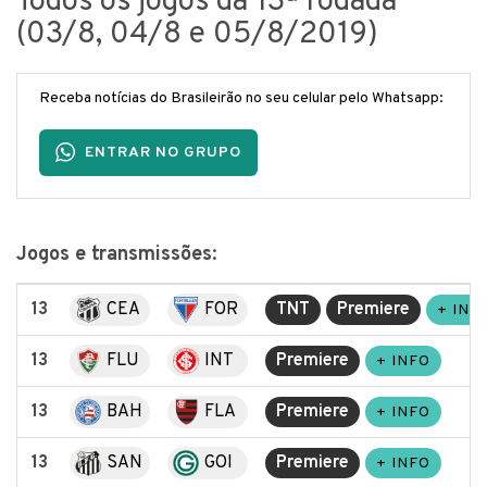
Todos os jogos da 13ª rodada
(03/8, 04/8 e 05/8/2019)
Receba notícias do Brasileirão no seu celular pelo Whatsapp:
ENTRAR NO GRUPO
Jogos e transmissões
:
13
CEA
FOR
TNT
Premiere
+ INF
13
FLU
INT
Premiere
+ INFO
13
BAH
FLA
Premiere
+ INFO
13
SAN
GOI
Premiere
+ INFO