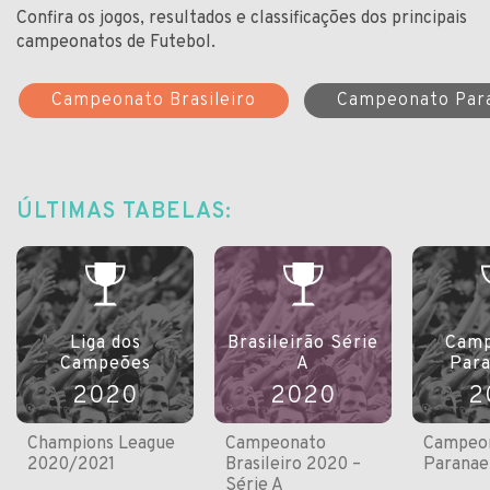
Confira os jogos, resultados e classificações dos principais
campeonatos de Futebol.
Campeonato Brasileiro
Campeonato Par
ÚLTIMAS TABELAS:
Liga dos
Brasileirão Série
Camp
Campeões
A
Par
2020
2020
2
Champions League
Campeonato
Campeo
2020/2021
Brasileiro 2020 –
Paranae
Série A