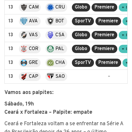
13
CAM
CRU
Globo
Premiere
+ IN
13
AVA
BOT
SporTV
Premiere
+ 
13
VAS
CSA
Globo
Premiere
+ IN
13
COR
PAL
Globo
Premiere
+ IN
13
GRE
CHA
SporTV
Premiere
+ 
13
CAP
SAO
–
Vamos aos palpites:
Sábado, 19h
Ceará x Fortaleza – Palpite: empate
Ceará e Fortaleza voltam a se enfrentar na Série A