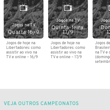
Jogos na TV
Jogo
Jogos na TV
Quinta-feira,
Do
Quarta 16/9
17/9
1
Jogos de hoje na
Jogos de hoje na
Jogos de
Libertadores: como
Libertadores: como
Brasilei
assistir ao vivo na
assistir ao vivo na
na TV e 
TV e online – 16/9
TV e online – 17/9
(domingo
setembr
VEJA OUTROS CAMPEONATOS