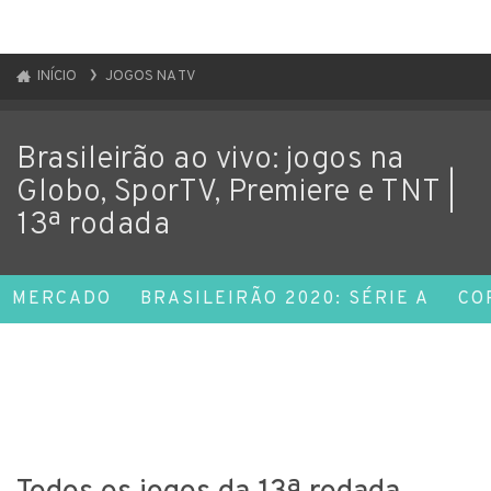
INÍCIO
JOGOS NA TV
Brasileirão ao vivo: jogos na
Globo, SporTV, Premiere e TNT |
13ª rodada
MERCADO
BRASILEIRÃO 2020: SÉRIE A
CO