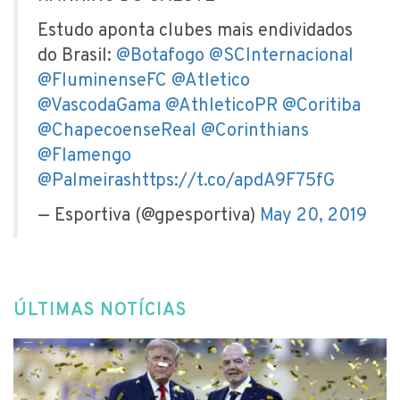
Estudo aponta clubes mais endividados
do Brasil:
@Botafogo
@SCInternacional
@FluminenseFC
@Atletico
@VascodaGama
@AthleticoPR
@Coritiba
@ChapecoenseReal
@Corinthians
@Flamengo
@Palmeiras
https://t.co/apdA9F75fG
— Esportiva (@gpesportiva)
May 20, 2019
ÚLTIMAS NOTÍCIAS