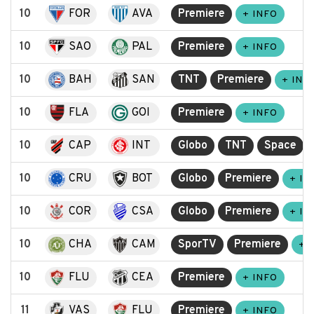
10
FOR
AVA
Premiere
+ INFO
10
SAO
PAL
Premiere
+ INFO
10
BAH
SAN
TNT
Premiere
+ INF
10
FLA
GOI
Premiere
+ INFO
10
CAP
INT
Globo
TNT
Space
10
CRU
BOT
Globo
Premiere
+ IN
10
COR
CSA
Globo
Premiere
+ IN
10
CHA
CAM
SporTV
Premiere
+ 
10
FLU
CEA
Premiere
+ INFO
11
VAS
FLU
Premiere
+ INFO