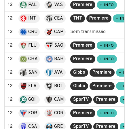
12
PAL
VAS
Premiere
+ INFO
12
INT
CEA
TNT
Premiere
+ INF
12
CRU
CAP
Sem transmissão
12
FLU
SAO
Premiere
+ INFO
12
CHA
BAH
Premiere
+ INFO
12
SAN
AVA
Globo
Premiere
+ IN
12
FLA
BOT
Globo
Premiere
+ IN
12
GOI
CAM
SporTV
Premiere
+ 
12
FOR
COR
Premiere
+ INFO
12
CSA
GRE
SporTV
Premiere
+ 