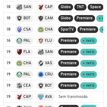
18
SAN
CAP
Globo
TNT
Space
18
BOT
CAM
Globo
Premiere
+ IN
18
CSA
CHA
SporTV
Premiere
+ 
16
PAL
FLU
Premiere
+ INFO
19
FLA
SAN
Premiere
+ INFO
19
CHA
VAS
Premiere
+ INFO
19
PAL
CRU
Premiere
+ INFO
19
CEA
BOT
Premiere
+ INFO
19
CAP
AVA
Sem transmissão