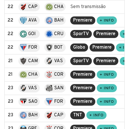
22
CAP
CHA
Sem transmissão
22
AVA
BAH
Premiere
+ INFO
22
GOI
CRU
SporTV
Premiere
+ 
22
FOR
BOT
Globo
Premiere
+ IN
21
CAM
VAS
SporTV
Premiere
+ 
21
CHA
COR
Premiere
+ INFO
23
VAS
SAN
Premiere
+ INFO
23
SAO
FOR
Premiere
+ INFO
23
BAH
CAP
TNT
+ INFO
23
GRE
COR
Premiere
+ INFO