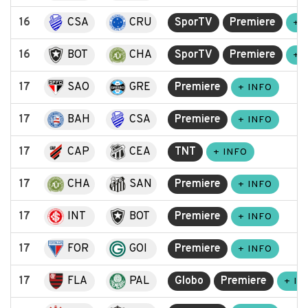
16
CSA
CRU
SporTV
Premiere
+ 
16
BOT
CHA
SporTV
Premiere
+ 
17
SAO
GRE
Premiere
+ INFO
17
BAH
CSA
Premiere
+ INFO
17
CAP
CEA
TNT
+ INFO
17
CHA
SAN
Premiere
+ INFO
17
INT
BOT
Premiere
+ INFO
17
FOR
GOI
Premiere
+ INFO
17
FLA
PAL
Globo
Premiere
+ IN