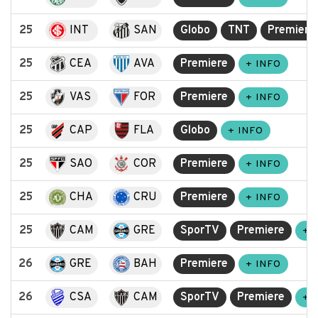
25
INT
SAN
Globo
TNT
Premiere
25
CEA
AVA
Premiere
+ INFO
25
VAS
FOR
Premiere
+ INFO
25
CAP
FLA
Globo
+ INFO
25
SAO
COR
Premiere
+ INFO
25
CHA
CRU
Premiere
+ INFO
25
CAM
GRE
SporTV
Premiere
+ 
26
GRE
BAH
Premiere
+ INFO
26
CSA
CAM
SporTV
Premiere
+ 