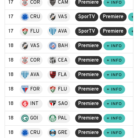
17
COR
CAM
Premiere
+ INFO
17
CRU
VAS
SporTV
Premiere
+ 
17
FLU
AVA
SporTV
Premiere
+ 
18
VAS
BAH
Premiere
+ INFO
18
COR
CEA
Premiere
+ INFO
18
AVA
FLA
Premiere
+ INFO
18
FOR
FLU
Premiere
+ INFO
18
INT
SAO
Premiere
+ INFO
18
GOI
PAL
Premiere
+ INFO
18
CRU
GRE
Premiere
+ INFO