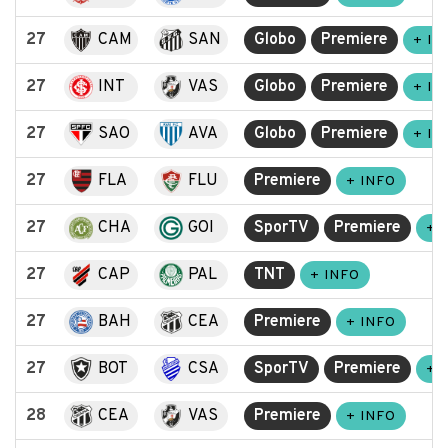
27
CAM
SAN
Globo
Premiere
+ IN
27
INT
VAS
Globo
Premiere
+ IN
27
SAO
AVA
Globo
Premiere
+ IN
27
FLA
FLU
Premiere
+ INFO
27
CHA
GOI
SporTV
Premiere
+ 
27
CAP
PAL
TNT
+ INFO
27
BAH
CEA
Premiere
+ INFO
27
BOT
CSA
SporTV
Premiere
+ 
28
CEA
VAS
Premiere
+ INFO