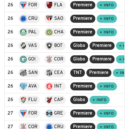
26
FOR
FLA
Premiere
+ INFO
26
CRU
SAO
Premiere
+ INFO
26
PAL
CHA
Premiere
+ INFO
26
VAS
BOT
Globo
Premiere
+ IN
26
GOI
COR
Globo
Premiere
+ IN
26
SAN
CEA
TNT
Premiere
+ INF
26
AVA
INT
Premiere
+ INFO
26
FLU
CAP
Globo
+ INFO
27
FOR
GRE
Premiere
+ INFO
27
COR
CRU
Premiere
+ INFO