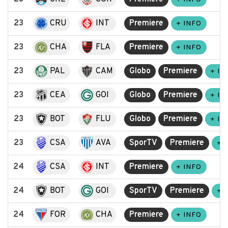
23
CRU
INT
Premiere
+ INFO
23
CHA
FLA
Premiere
+ INFO
23
PAL
CAM
Globo
Premiere
+ IN
23
CEA
GOI
Globo
Premiere
+ IN
23
BOT
FLU
Globo
Premiere
+ IN
23
CSA
AVA
SporTV
Premiere
+ 
24
CSA
INT
Premiere
+ INFO
24
BOT
GOI
SporTV
Premiere
+ 
24
FOR
CHA
Premiere
+ INFO