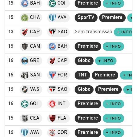
15
BAH
GOI
Premiere
+ INFO
15
CHA
AVA
SporTV
Premiere
+ 
13
CAP
SAO
Sem transmissão
+ INFO
16
CAM
BAH
Premiere
+ INFO
16
GRE
CAP
Globo
+ INFO
16
SAN
FOR
TNT
Premiere
+ INF
16
VAS
SAO
Globo
Premiere
+ IN
16
GOI
INT
Premiere
+ INFO
16
CEA
FLA
Premiere
+ INFO
16
AVA
COR
Premiere
+ INFO