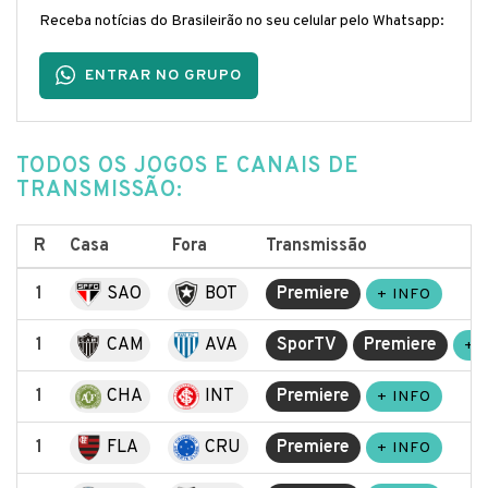
Receba notícias do Brasileirão no seu celular pelo Whatsapp:
ENTRAR NO GRUPO
TODOS OS JOGOS E CANAIS DE
TRANSMISSÃO:
R
Casa
Fora
Transmissão
1
SAO
BOT
Premiere
+ INFO
1
CAM
AVA
SporTV
Premiere
+ 
1
CHA
INT
Premiere
+ INFO
1
FLA
CRU
Premiere
+ INFO