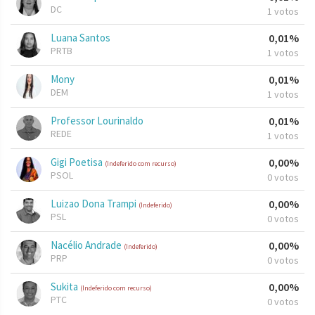
DC
1 votos
Luana Santos
0,01%
PRTB
1 votos
Mony
0,01%
DEM
1 votos
Professor Lourinaldo
0,01%
REDE
1 votos
Gigi Poetisa
0,00%
(Indeferido com recurso)
PSOL
0 votos
Luizao Dona Trampi
0,00%
(Indeferido)
PSL
0 votos
Nacélio Andrade
0,00%
(Indeferido)
PRP
0 votos
Sukita
0,00%
(Indeferido com recurso)
PTC
0 votos