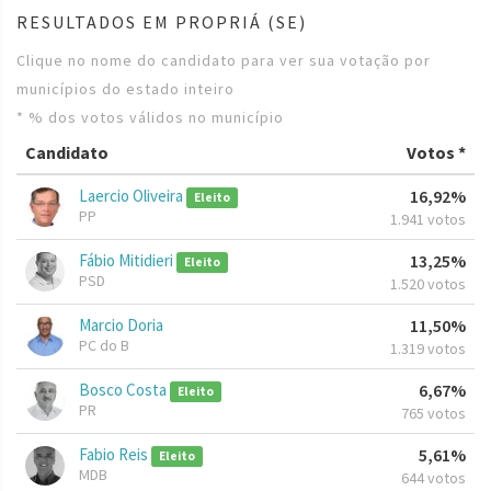
RESULTADOS EM PROPRIÁ (SE)
Clique no nome do candidato para ver sua votação por
municípios do estado inteiro
* % dos votos válidos no município
Candidato
Votos *
Laercio Oliveira
16,92%
Eleito
PP
1.941 votos
Fábio Mitidieri
13,25%
Eleito
PSD
1.520 votos
Marcio Doria
11,50%
PC do B
1.319 votos
Bosco Costa
6,67%
Eleito
PR
765 votos
Fabio Reis
5,61%
Eleito
MDB
644 votos