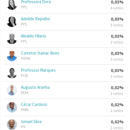
Professora Dora
0,03%
PPL
4 votos
Adeilde Repolho
0,03%
PPL
3 votos
Alealdo Hilario
0,03%
PPL
3 votos
Corretor Itamar Alves
0,03%
PATRI
3 votos
Professor Marques
0,03%
PCB
3 votos
Augusto Aranha
0,02%
DEM
2 votos
Cézar Cardoso
0,02%
PMN
2 votos
Ismael Silva
0,02%
PV
2 votos