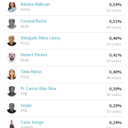
Adriana Mallezan
0,54%
NOVO
62 votos
Coronel Rocha
0,52%
REDE
60 votos
Delegado Mário Leony
0,46%
PSOL
53 votos
Hebert Pereira
0,41%
REDE
47 votos
Tânia Matos
0,40%
PSOL
46 votos
Pr. Cantor Elias Silva
0,39%
PTB
45 votos
Serjão
0,29%
PTB
33 votos
Cacio Jeorge
0,24%
AVANTE