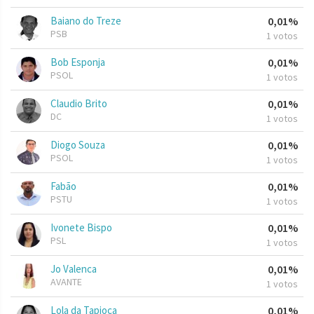
Baiano do Treze
0,01%
PSB
1 votos
Bob Esponja
0,01%
PSOL
1 votos
Claudio Brito
0,01%
DC
1 votos
Diogo Souza
0,01%
PSOL
1 votos
Fabão
0,01%
PSTU
1 votos
Ivonete Bispo
0,01%
PSL
1 votos
Jo Valenca
0,01%
AVANTE
1 votos
Lola da Tapioca
0,01%