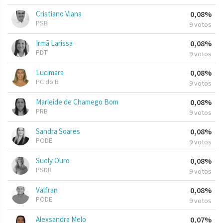
Cristiano Viana
0,08%
PSB
9 votos
Irmã Larissa
0,08%
PDT
9 votos
Lucimara
0,08%
PC do B
9 votos
Marleide de Chamego Bom
0,08%
PRB
9 votos
Sandra Soares
0,08%
PODE
9 votos
Suely Ouro
0,08%
PSDB
9 votos
Valfran
0,08%
PODE
9 votos
Alexsandra Melo
0,07%