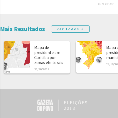
PUBLICIDADE
Mais Resultados
Ver todos +
Mapa de
Mapa e
presidente em
presid
Curitiba por
municíp
zonas eleitorais
28/10/20
31/10/2018
ELEIÇÕES
2018