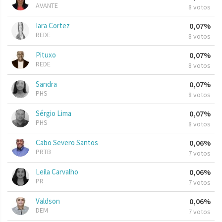
AVANTE
8 votos
Iara Cortez
0,07%
REDE
8 votos
Pituxo
0,07%
REDE
8 votos
Sandra
0,07%
PHS
8 votos
Sérgio Lima
0,07%
PHS
8 votos
Cabo Severo Santos
0,06%
PRTB
7 votos
Leila Carvalho
0,06%
PR
7 votos
Valdson
0,06%
DEM
7 votos