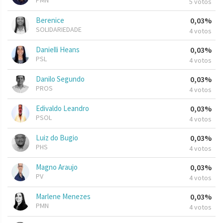
PMN
5 votos
Berenice
0,03%
SOLIDARIEDADE
4 votos
Danielli Heans
0,03%
PSL
4 votos
Danilo Segundo
0,03%
PROS
4 votos
Edivaldo Leandro
0,03%
PSOL
4 votos
Luiz do Bugio
0,03%
PHS
4 votos
Magno Araujo
0,03%
PV
4 votos
Marlene Menezes
0,03%
PMN
4 votos