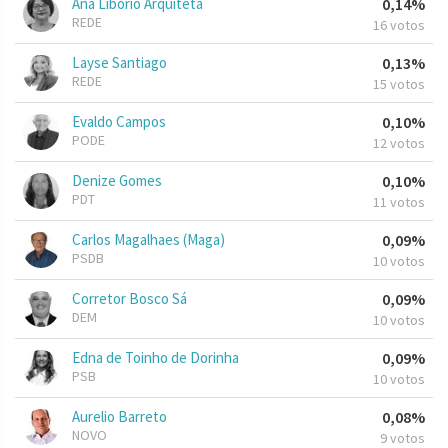
Ana Liborio Arquiteta
0,14%
REDE
16 votos
Layse Santiago
0,13%
REDE
15 votos
Evaldo Campos
0,10%
PODE
12 votos
Denize Gomes
0,10%
PDT
11 votos
Carlos Magalhaes (Maga)
0,09%
PSDB
10 votos
Corretor Bosco Sá
0,09%
DEM
10 votos
Edna de Toinho de Dorinha
0,09%
PSB
10 votos
Aurelio Barreto
0,08%
NOVO
9 votos