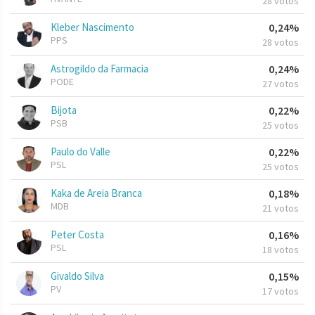
28 votos
Kleber Nascimento
0,24%
PPS
28 votos
Astrogildo da Farmacia
0,24%
PODE
27 votos
Bijota
0,22%
PSB
25 votos
Paulo do Valle
0,22%
PSL
25 votos
Kaka de Areia Branca
0,18%
MDB
21 votos
Peter Costa
0,16%
PSL
18 votos
Givaldo Silva
0,15%
PV
17 votos