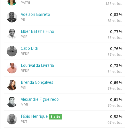
PATRI
158 votos
Adelson Barreto
0,83%
PR
95 votos
Elber Batalha Filho
0,77%
PSB
88 votos
Cabo Didi
0,76%
REDE
87 votos
Lourival da Livraria
0,73%
REDE
84 votos
Brenda Gonçalves
0,69%
PSL
79 votos
Alexandre Figueiredo
0,61%
MDB
70 votos
Fábio Henrique
0,58%
Eleito
PDT
67 votos