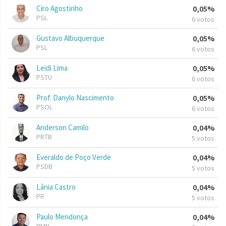
Ciro Agostinho
0,05%
PSL
6 votos
Gustavo Albuquerque
0,05%
PSL
6 votos
Leidi Lima
0,05%
PSTU
6 votos
Prof. Danylo Nascimento
0,05%
PSOL
6 votos
Anderson Camilo
0,04%
PRTB
5 votos
Everaldo de Poço Verde
0,04%
PSDB
5 votos
Lânia Castro
0,04%
PR
5 votos
Paulo Mendonça
0,04%