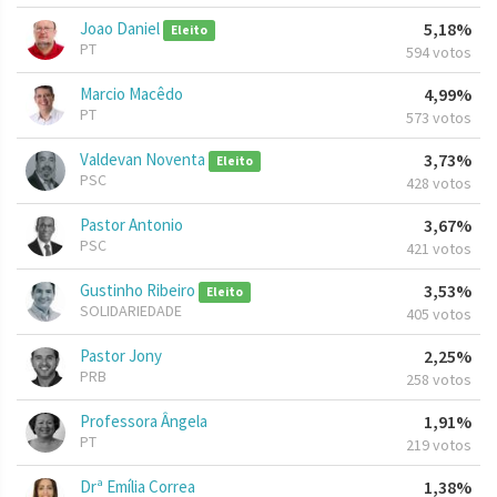
Joao Daniel
5,18%
Eleito
PT
594 votos
Marcio Macêdo
4,99%
PT
573 votos
Valdevan Noventa
3,73%
Eleito
PSC
428 votos
Pastor Antonio
3,67%
PSC
421 votos
Gustinho Ribeiro
3,53%
Eleito
SOLIDARIEDADE
405 votos
Pastor Jony
2,25%
PRB
258 votos
Professora Ângela
1,91%
PT
219 votos
Drª Emília Correa
1,38%