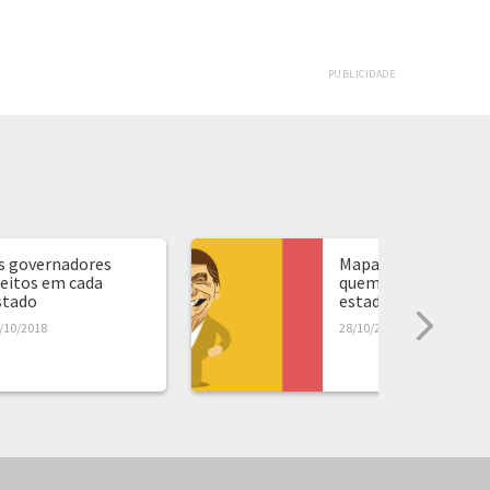
PUBLICIDADE
s governadores
Mapa de presidente:
leitos em cada
quem ganhou em ca
stado
estado...
/10/2018
28/10/2018