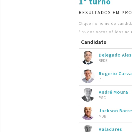
1º turno
RESULTADOS EM PRO
Clique no nome do candida
* % dos votos válidos no 
Candidato
Delegado Ales
REDE
Rogerio Carv
PT
André Moura
PSC
Jackson Barr
MDB
Valadares