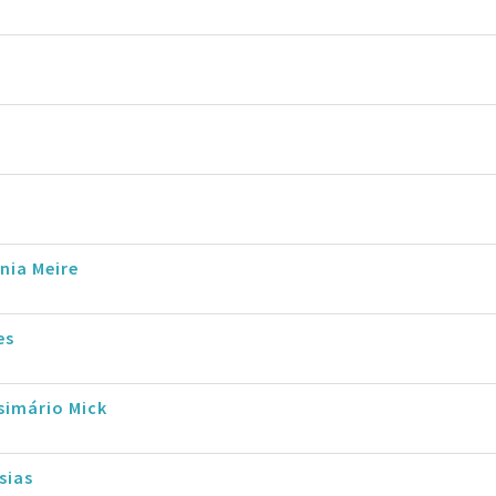
nia Meire
es
simário Mick
sias