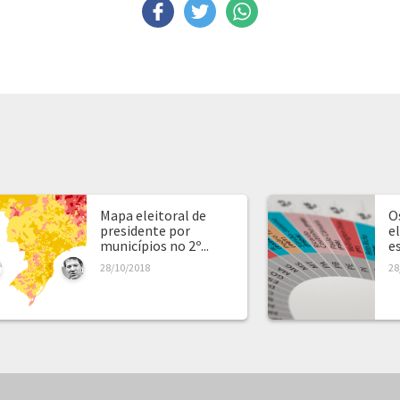
Mapa eleitoral de
O
presidente por
e
municípios no 2º...
e
28/10/2018
28