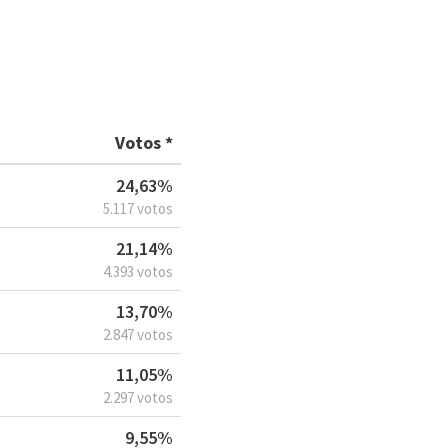
Votos *
24,63%
5.117 votos
21,14%
4.393 votos
13,70%
2.847 votos
11,05%
2.297 votos
9,55%