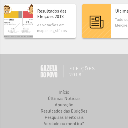
Resultados das
Última
Eleições 2018
Tudo s
As votações em
Eleiçõe
mapas e gráficos
ELEIÇÕES
2018
Início
Últimas Notícias
Apuração
Resultados das Eleições
Pesquisas Eleitorais
Verdade ou mentira?