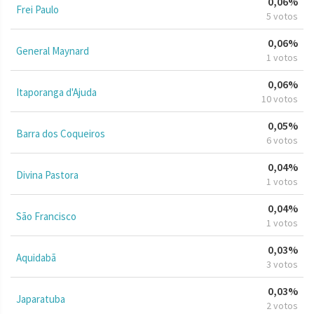
0,06%
Frei Paulo
5 votos
0,06%
General Maynard
1 votos
0,06%
Itaporanga d'Ajuda
10 votos
0,05%
Barra dos Coqueiros
6 votos
0,04%
Divina Pastora
1 votos
0,04%
São Francisco
1 votos
0,03%
Aquidabã
3 votos
0,03%
Japaratuba
2 votos