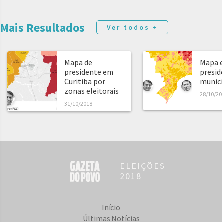
Mais Resultados
Ver todos +
Mapa de
Mapa e
presidente em
presid
Curitiba por
municíp
zonas eleitorais
28/10/20
31/10/2018
ELEIÇÕES
2018
Início
Últimas Notícias