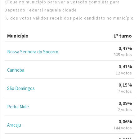
Clique no município para ver a votação completa para
Deputado Federal naquela cidade
% dos votos válidos recebidos pelo candidato no município
Município
1º turno
0,47%
Nossa Senhora do Socorro
305 votos
0,41%
Canhoba
12 votos
0,15%
São Domingos
7 votos
0,09%
Pedra Mole
2 votos
0,06%
Aracaju
144 votos