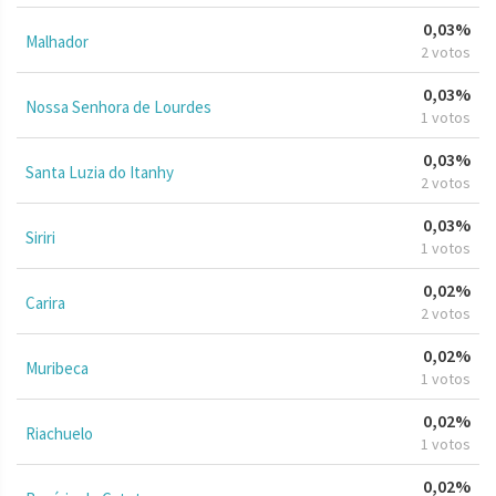
0,03%
Malhador
2 votos
0,03%
Nossa Senhora de Lourdes
1 votos
0,03%
Santa Luzia do Itanhy
2 votos
0,03%
Siriri
1 votos
0,02%
Carira
2 votos
0,02%
Muribeca
1 votos
0,02%
Riachuelo
1 votos
0,02%