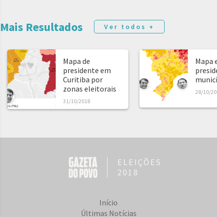
Mais Resultados
Ver todos +
Mapa de
Mapa e
presidente em
presid
Curitiba por
municíp
zonas eleitorais
28/10/20
31/10/2018
ELEIÇÕES
2018
Início
Últimas Notícias