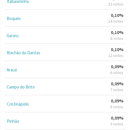
Itabaianinha
22 votos
0,10%
Boquim
14 votos
0,10%
Gararu
6 votos
0,10%
Riachão do Dantas
12 votos
0,09%
Arauá
6 votos
0,09%
Campo do Brito
7 votos
0,09%
Cristinápolis
8 votos
0,09%
Pinhão
3 votos