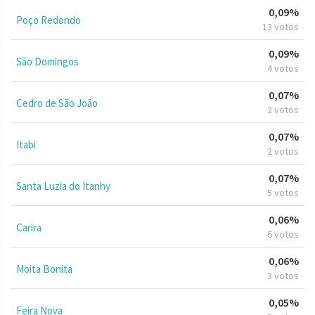
0,09%
Poço Redondo
13 votos
0,09%
São Domingos
4 votos
0,07%
Cedro de São João
2 votos
0,07%
Itabi
2 votos
0,07%
Santa Luzia do Itanhy
5 votos
0,06%
Carira
6 votos
0,06%
Moita Bonita
3 votos
0,05%
Feira Nova