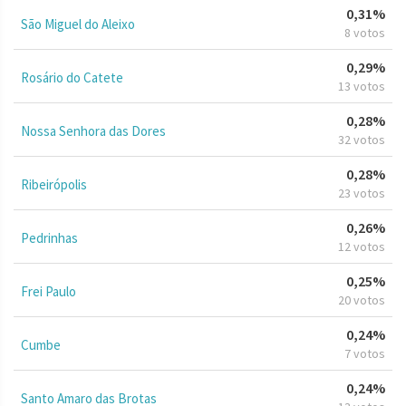
0,31%
São Miguel do Aleixo
8 votos
0,29%
Rosário do Catete
13 votos
0,28%
Nossa Senhora das Dores
32 votos
0,28%
Ribeirópolis
23 votos
0,26%
Pedrinhas
12 votos
0,25%
Frei Paulo
20 votos
0,24%
Cumbe
7 votos
0,24%
Santo Amaro das Brotas