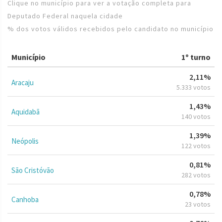
Clique no município para ver a votação completa para
Deputado Federal naquela cidade
% dos votos válidos recebidos pelo candidato no município
Município
1º turno
2,11%
Aracaju
5.333 votos
1,43%
Aquidabã
140 votos
1,39%
Neópolis
122 votos
0,81%
São Cristóvão
282 votos
0,78%
Canhoba
23 votos