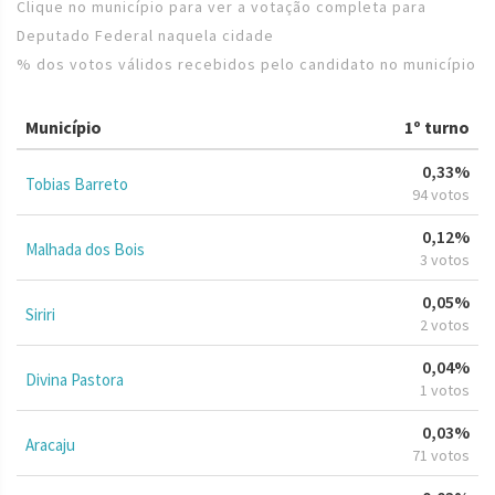
Clique no município para ver a votação completa para
Deputado Federal naquela cidade
% dos votos válidos recebidos pelo candidato no município
Município
1º turno
0,33%
Tobias Barreto
94 votos
0,12%
Malhada dos Bois
3 votos
0,05%
Siriri
2 votos
0,04%
Divina Pastora
1 votos
0,03%
Aracaju
71 votos