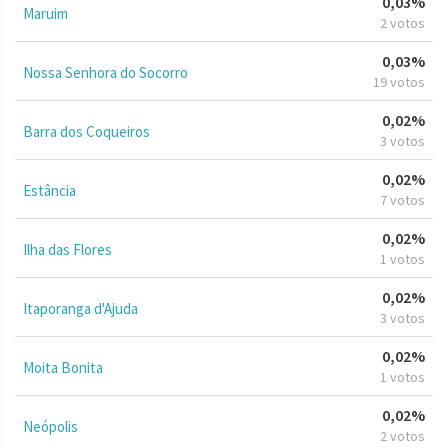
0,03%
Maruim
2 votos
0,03%
Nossa Senhora do Socorro
19 votos
0,02%
Barra dos Coqueiros
3 votos
0,02%
Estância
7 votos
0,02%
Ilha das Flores
1 votos
0,02%
Itaporanga d'Ajuda
3 votos
0,02%
Moita Bonita
1 votos
0,02%
Neópolis
2 votos