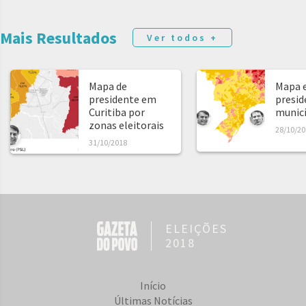
Mais Resultados
Ver todos +
Mapa de
Mapa e
presidente em
presid
Curitiba por
municíp
zonas eleitorais
28/10/20
31/10/2018
ELEIÇÕES
2018
Início
Últimas Notícias