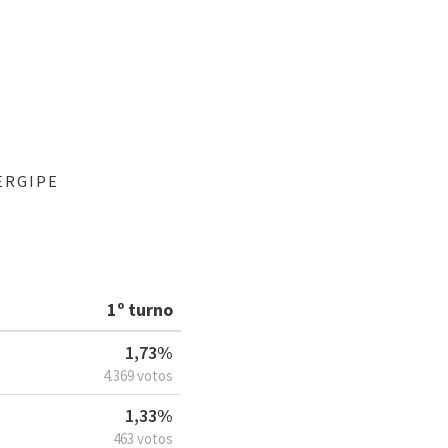
ERGIPE
1º turno
1,73%
4.369 votos
1,33%
463 votos