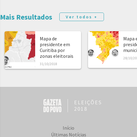
Mais Resultados
Ver todos +
Mapa de
Mapa e
presidente em
presid
Curitiba por
municíp
zonas eleitorais
28/10/20
31/10/2018
ELEIÇÕES
2018
Início
Últimas Notícias