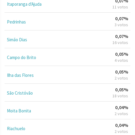
0,07%
Itaporanga d'Ajuda
11 votos
0,07%
Pedrinhas
3 votos
0,07%
Simão Dias
16 votos
0,05%
Campo do Brito
4 votos
0,05%
Ilha das Flores
2 votos
0,05%
São Cristóvão
18 votos
0,04%
Moita Bonita
2 votos
0,04%
Riachuelo
2 votos