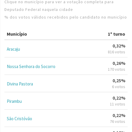
Clique no município para ver a votação completa para
Deputado Federal naquela cidade
% dos votos válidos recebidos pelo candidato no município
Município
1º turno
0,32%
Aracaju
816 votos
0,26%
Nossa Senhora do Socorro
170 votos
0,25%
Divina Pastora
6 votos
0,22%
Pirambu
11 votos
0,22%
São Cristóvão
76 votos