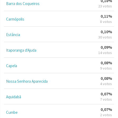
0,18%
Barra dos Coqueiros
23 votos
0,11%
Carmópolis
8 votos
0,10%
Estância
30 votos
0,09%
Itaporanga d'Ajuda
14 votos
0,08%
Capela
9 votos
0,08%
Nossa Senhora Aparecida
4 votos
0,07%
Aquidabã
7 votos
0,07%
Cumbe
2 votos