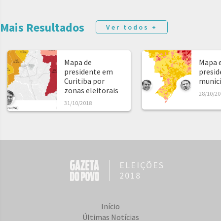
Mais Resultados
Ver todos +
Mapa de
Mapa e
presidente em
presid
Curitiba por
municíp
zonas eleitorais
28/10/20
31/10/2018
ELEIÇÕES
2018
Início
Últimas Notícias