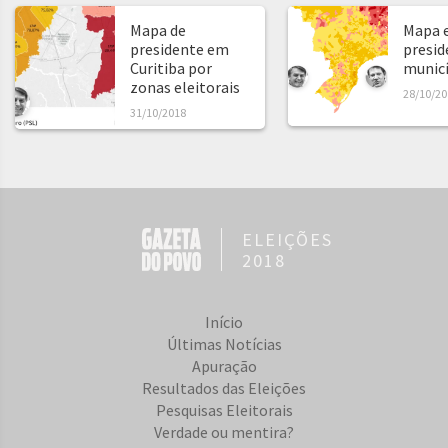
Mapa de
Mapa e
presidente em
presid
Curitiba por
municíp
zonas eleitorais
28/10/20
31/10/2018
ELEIÇÕES
2018
Início
Últimas Notícias
Apuração
Resultados das Eleições
Pesquisas Eleitorais
Verdade ou mentira?