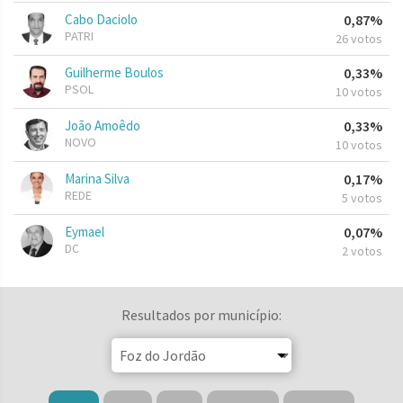
Cabo Daciolo
0,87%
PATRI
26 votos
Guilherme Boulos
0,33%
PSOL
10 votos
João Amoêdo
0,33%
NOVO
10 votos
Marina Silva
0,17%
REDE
5 votos
Eymael
0,07%
DC
2 votos
Resultados por município: