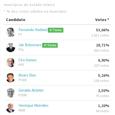
municípios do estado inteiro
* % dos votos válidos no município
Candidato
Votos *
Fernando Haddad
53,66%
2º Turno
PT
1.611 votos
Jair Bolsonaro
28,71%
2º Turno
PSL
862 votos
Ciro Gomes
6,90%
PDT
207 votos
Alvaro Dias
5,26%
PODE
158 votos
Geraldo Alckmin
2,50%
PSDB
75 votos
Henrique Meirelles
1,20%
MDB
36 votos