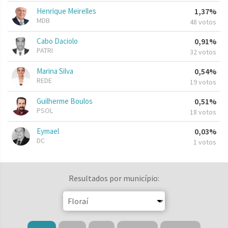
Henrique Meirelles
1,37%
MDB
48 votos
Cabo Daciolo
0,91%
PATRI
32 votos
Marina Silva
0,54%
REDE
19 votos
Guilherme Boulos
0,51%
PSOL
18 votos
Eymael
0,03%
DC
1 votos
Resultados por município: