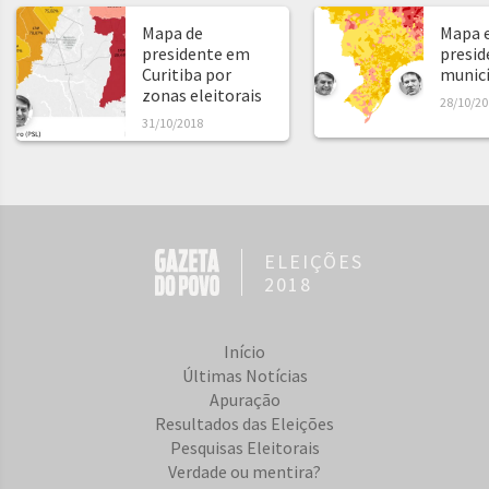
Mapa de
Mapa e
presidente em
presid
Curitiba por
municíp
zonas eleitorais
28/10/20
31/10/2018
ELEIÇÕES
2018
Início
Últimas Notícias
Apuração
Resultados das Eleições
Pesquisas Eleitorais
Verdade ou mentira?