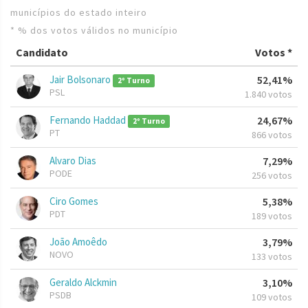
municípios do estado inteiro
* % dos votos válidos no município
Candidato
Votos *
Jair Bolsonaro
52,41%
2º Turno
PSL
1.840 votos
Fernando Haddad
24,67%
2º Turno
PT
866 votos
Alvaro Dias
7,29%
PODE
256 votos
Ciro Gomes
5,38%
PDT
189 votos
João Amoêdo
3,79%
NOVO
133 votos
Geraldo Alckmin
3,10%
PSDB
109 votos