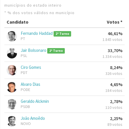
municípios do estado inteiro
* % dos votos válidos no município
Candidato
Votos *
Fernando Haddad
46,61%
2º Turno
PT
1.845 votos
Jair Bolsonaro
33,70%
2º Turno
PSL
1.334 votos
Ciro Gomes
8,24%
PDT
326 votos
Alvaro Dias
4,65%
PODE
184 votos
Geraldo Alckmin
2,78%
PSDB
110 votos
João Amoêdo
2,25%
NOVO
89 votos