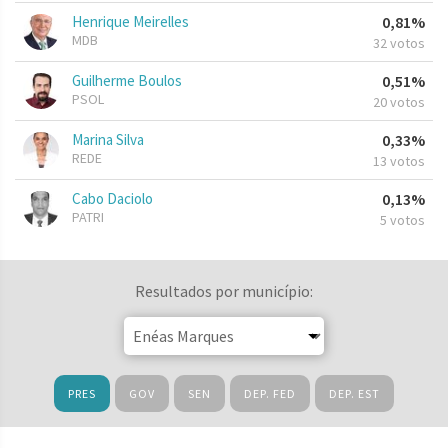
Henrique Meirelles
0,81%
MDB
32 votos
Guilherme Boulos
0,51%
PSOL
20 votos
Marina Silva
0,33%
REDE
13 votos
Cabo Daciolo
0,13%
PATRI
5 votos
Resultados por município:
PRES
GOV
SEN
DEP. FED
DEP. EST