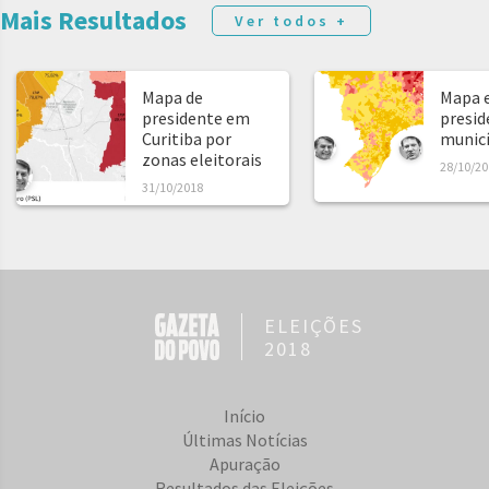
Mais Resultados
Ver todos +
Mapa de
Mapa e
presidente em
presid
Curitiba por
municíp
zonas eleitorais
28/10/20
31/10/2018
ELEIÇÕES
2018
Início
Últimas Notícias
Apuração
Resultados das Eleições