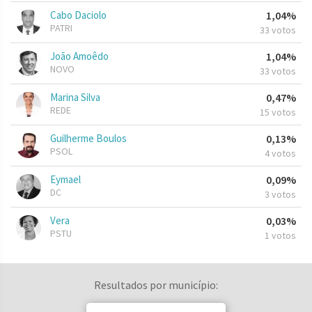
Cabo Daciolo
1,04%
PATRI
33 votos
João Amoêdo
1,04%
NOVO
33 votos
Marina Silva
0,47%
REDE
15 votos
Guilherme Boulos
0,13%
PSOL
4 votos
Eymael
0,09%
DC
3 votos
Vera
0,03%
PSTU
1 votos
Resultados por município: