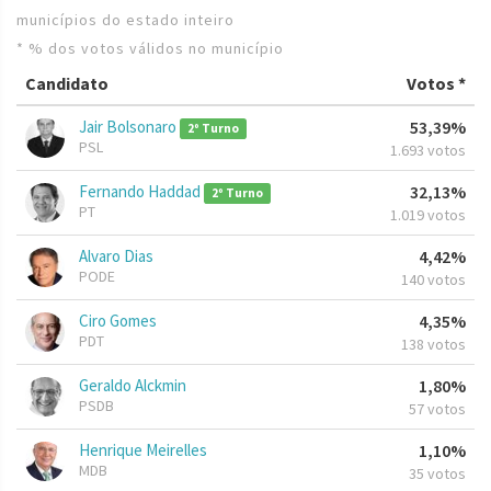
municípios do estado inteiro
* % dos votos válidos no município
Candidato
Votos *
Jair Bolsonaro
53,39%
2º Turno
PSL
1.693 votos
Fernando Haddad
32,13%
2º Turno
PT
1.019 votos
Alvaro Dias
4,42%
PODE
140 votos
Ciro Gomes
4,35%
PDT
138 votos
Geraldo Alckmin
1,80%
PSDB
57 votos
Henrique Meirelles
1,10%
MDB
35 votos