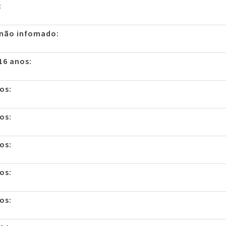
:
 não infomado:
16 anos:
os:
os:
os:
os:
os: