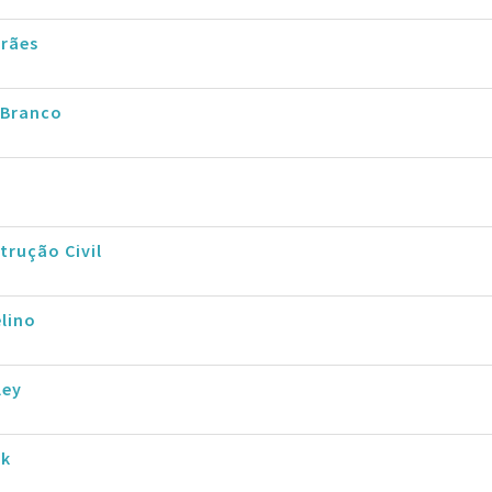
rães
 Branco
trução Civil
lino
ley
ck