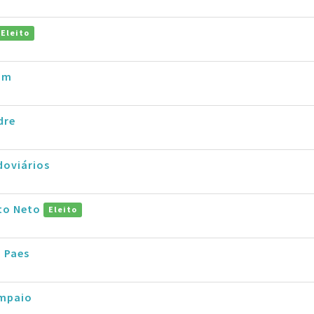
Eleito
im
dre
doviários
rto Neto
Eleito
 Paes
mpaio