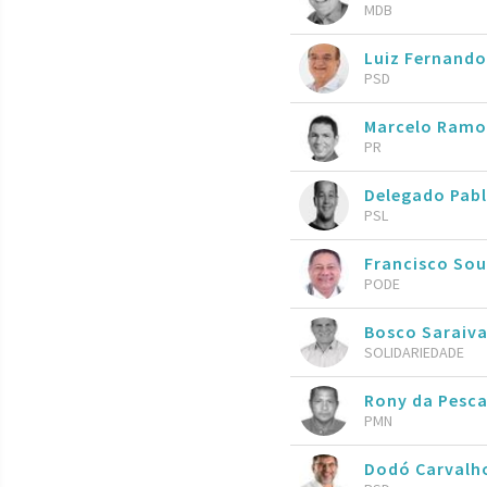
MDB
Luiz Fernando
PSD
Marcelo Ram
PR
Delegado Pab
PSL
Francisco So
PODE
Bosco Saraiv
SOLIDARIEDADE
Rony da Pesc
PMN
Dodó Carvalh