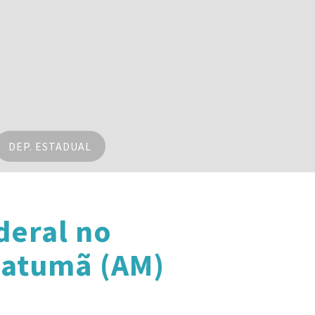
DEP. ESTADUAL
deral no
Uatumã (AM)