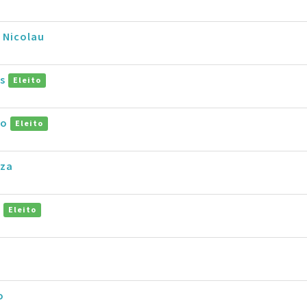
 Nicolau
os
Eleito
lo
Eleito
uza
a
Eleito
a
o