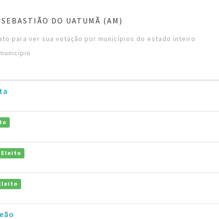
 SEBASTIÃO DO UATUMÃ (AM)
to para ver sua votação por municípios do estado inteiro
município
ta
to
Eleito
Eleito
deão