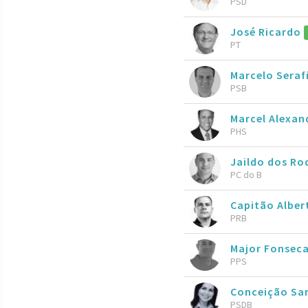
PSD
José Ricardo
PT
Marcelo Seraf
PSB
Marcel Alexan
PHS
Jaildo dos Ro
PC do B
Capitão Albe
PRB
Major Fonseca
PPS
Conceição Sa
PSDB