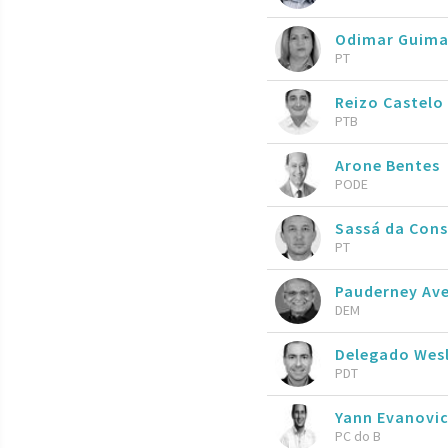
Odimar Guima
PT
Reizo Castelo
PTB
Arone Bentes
PODE
Sassá da Cons
PT
Pauderney Ave
DEM
Delegado Wes
PDT
Yann Evanovi
PC do B