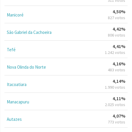
311 votos
4,50%
Manicoré
827 votos
4,42%
São Gabriel da Cachoeira
806 votos
4,41%
Tefé
1.242 votos
4,16%
Nova Olinda do Norte
483 votos
4,14%
Itacoatiara
1.990 votos
4,11%
Manacapuru
2.025 votos
4,07%
Autazes
773 votos