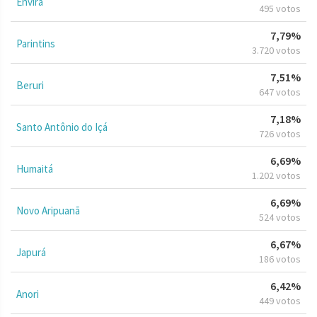
Envira
495 votos
7,79%
Parintins
3.720 votos
7,51%
Beruri
647 votos
7,18%
Santo Antônio do Içá
726 votos
6,69%
Humaitá
1.202 votos
6,69%
Novo Aripuanã
524 votos
6,67%
Japurá
186 votos
6,42%
Anori
449 votos