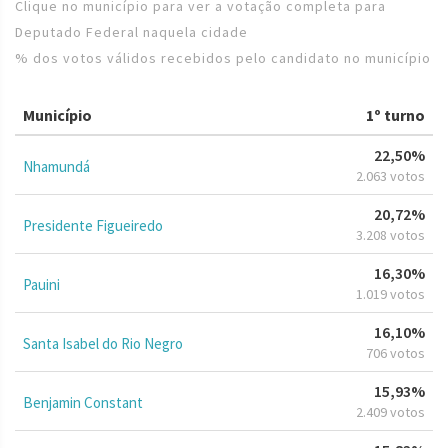
Clique no município para ver a votação completa para
Deputado Federal naquela cidade
% dos votos válidos recebidos pelo candidato no município
Município
1º turno
22,50%
Nhamundá
2.063 votos
20,72%
Presidente Figueiredo
3.208 votos
16,30%
Pauini
1.019 votos
16,10%
Santa Isabel do Rio Negro
706 votos
15,93%
Benjamin Constant
2.409 votos