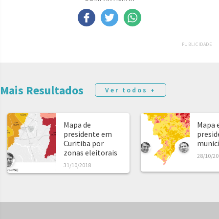
PUBLICIDADE
Mais Resultados
Ver todos +
Mapa de
Mapa e
presidente em
presid
Curitiba por
municíp
zonas eleitorais
28/10/20
31/10/2018