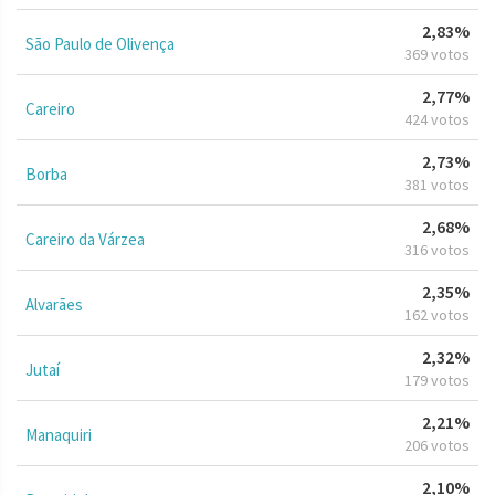
2,83%
São Paulo de Olivença
369 votos
2,77%
Careiro
424 votos
2,73%
Borba
381 votos
2,68%
Careiro da Várzea
316 votos
2,35%
Alvarães
162 votos
2,32%
Jutaí
179 votos
2,21%
Manaquiri
206 votos
2,10%