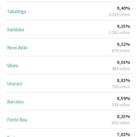
9,40%
Tabatinga
2.239 votos
9,35%
Iranduba
2.281 votos
9,32%
Novo Airão
670 votos
9,03%
Silves
483 votos
8,83%
Urucará
720 votos
8,59%
Barcelos
538 votos
8,25%
Fonte Boa
802 votos
7,83%