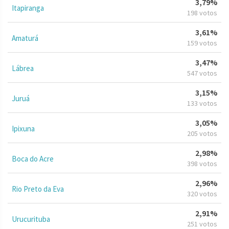
3,79%
Itapiranga
198 votos
3,61%
Amaturá
159 votos
3,47%
Lábrea
547 votos
3,15%
Juruá
133 votos
3,05%
Ipixuna
205 votos
2,98%
Boca do Acre
398 votos
2,96%
Rio Preto da Eva
320 votos
2,91%
Urucurituba
251 votos