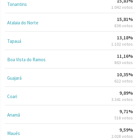
15,83%
Tonantins
1.042 votos
15,81%
Atalaia do Norte
836 votos
13,18%
Tapauá
1.102 votos
11,16%
Boa Vista do Ramos
863 votos
10,35%
Guajará
622 votos
9,89%
Coari
3.341 votos
9,71%
Anamã
518 votos
9,59%
Maués
2.028 votos