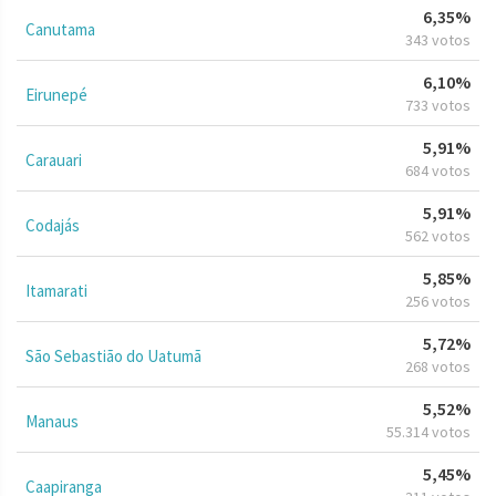
6,35%
Canutama
343 votos
6,10%
Eirunepé
733 votos
5,91%
Carauari
684 votos
5,91%
Codajás
562 votos
5,85%
Itamarati
256 votos
5,72%
São Sebastião do Uatumã
268 votos
5,52%
Manaus
55.314 votos
5,45%
Caapiranga