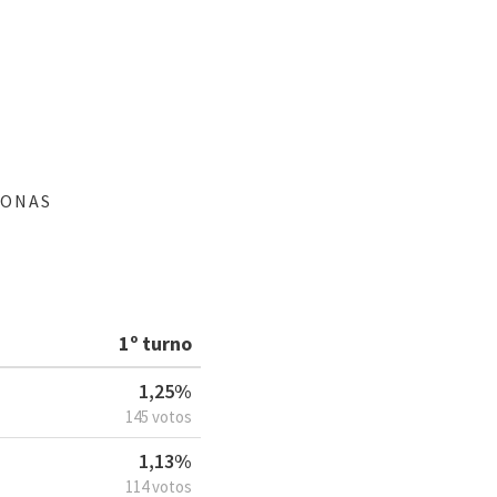
ZONAS
1º turno
1,25%
145 votos
1,13%
114 votos