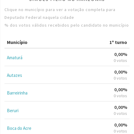
Clique no município para ver a votação completa para
Deputado Federal naquela cidade
% dos votos válidos recebidos pelo candidato no município
Município
1º turno
0,00%
Amaturá
0 votos
0,00%
Autazes
0 votos
0,00%
Barreirinha
0 votos
0,00%
Beruri
0 votos
0,00%
Boca do Acre
0 votos