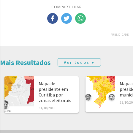
COMPARTILHAR
PUBLICIDADE
Mais Resultados
Ver todos +
Mapa de
Mapa e
presidente em
presid
Curitiba por
municíp
zonas eleitorais
28/10/20
31/10/2018