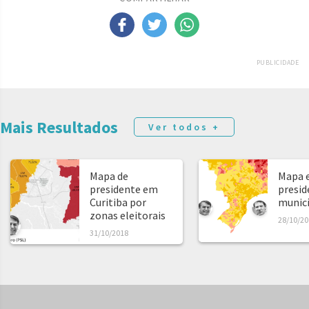
PUBLICIDADE
Mais Resultados
Ver todos +
Mapa de
Mapa e
presidente em
presid
Curitiba por
municíp
zonas eleitorais
28/10/20
31/10/2018