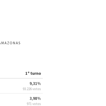
 AMAZONAS
1º turno
9,31%
93.226 votos
3,98%
971 votos