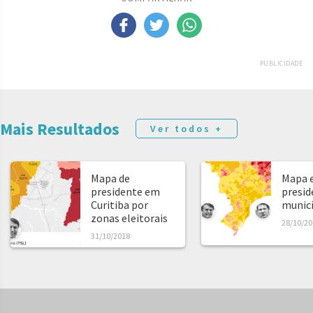
PUBLICIDADE
Mais Resultados
Ver todos +
Mapa de
Mapa e
presidente em
presid
Curitiba por
municíp
zonas eleitorais
28/10/20
31/10/2018