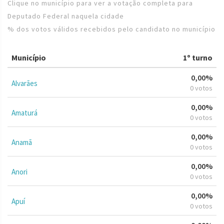
Clique no município para ver a votação completa para
Deputado Federal naquela cidade
% dos votos válidos recebidos pelo candidato no município
Município
1º turno
0,00%
Alvarães
0 votos
0,00%
Amaturá
0 votos
0,00%
Anamã
0 votos
0,00%
Anori
0 votos
0,00%
Apuí
0 votos