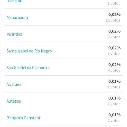
Itamarati
1 votos
0,02%
Manacapuru
12 votos
0,02%
Parintins
8 votos
0,02%
Santa Isabel do Rio Negro
1 votos
0,02%
São Gabriel da Cachoeira
4 votos
0,01%
Alvarães
1 votos
0,01%
Autazes
1 votos
0,01%
Benjamin Constant
2 votos