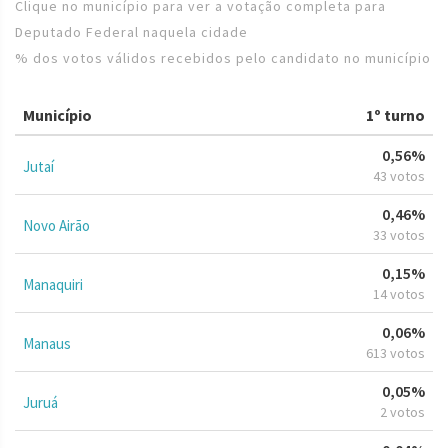
Clique no município para ver a votação completa para
Deputado Federal naquela cidade
% dos votos válidos recebidos pelo candidato no município
Município
1º turno
0,56%
Jutaí
43 votos
0,46%
Novo Airão
33 votos
0,15%
Manaquiri
14 votos
0,06%
Manaus
613 votos
0,05%
Juruá
2 votos