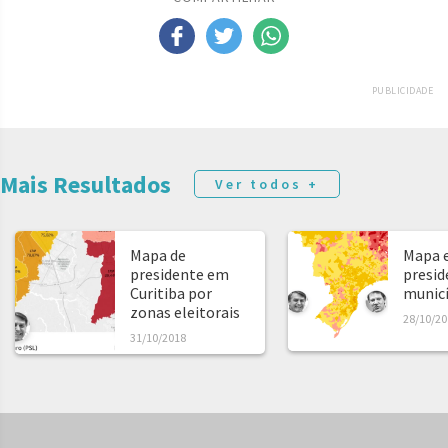
PUBLICIDADE
Mais Resultados
Ver todos +
Mapa de
Mapa e
presidente em
presid
Curitiba por
municíp
zonas eleitorais
28/10/20
31/10/2018