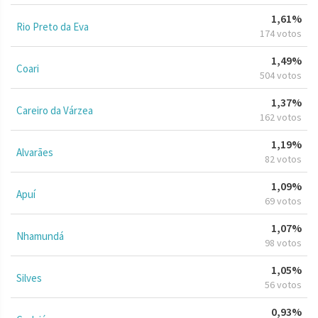
1,61%
Rio Preto da Eva
174 votos
1,49%
Coari
504 votos
1,37%
Careiro da Várzea
162 votos
1,19%
Alvarães
82 votos
1,09%
Apuí
69 votos
1,07%
Nhamundá
98 votos
1,05%
Silves
56 votos
0,93%