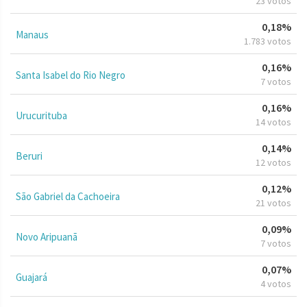
23 votos
0,18%
Manaus
1.783 votos
0,16%
Santa Isabel do Rio Negro
7 votos
0,16%
Urucurituba
14 votos
0,14%
Beruri
12 votos
0,12%
São Gabriel da Cachoeira
21 votos
0,09%
Novo Aripuanã
7 votos
0,07%
Guajará
4 votos