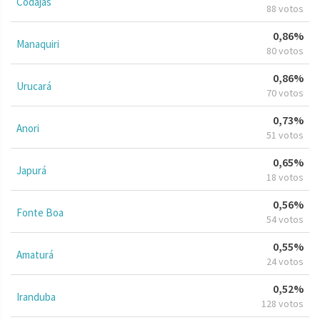
Codajás
88 votos
0,86%
Manaquiri
80 votos
0,86%
Urucará
70 votos
0,73%
Anori
51 votos
0,65%
Japurá
18 votos
0,56%
Fonte Boa
54 votos
0,55%
Amaturá
24 votos
0,52%
Iranduba
128 votos