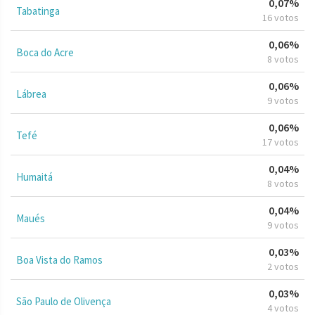
0,07%
Tabatinga
16 votos
0,06%
Boca do Acre
8 votos
0,06%
Lábrea
9 votos
0,06%
Tefé
17 votos
0,04%
Humaitá
8 votos
0,04%
Maués
9 votos
0,03%
Boa Vista do Ramos
2 votos
0,03%
São Paulo de Olivença
4 votos