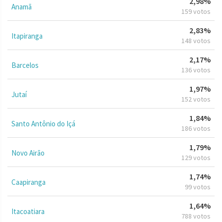
2,98%
Anamã
159 votos
2,83%
Itapiranga
148 votos
2,17%
Barcelos
136 votos
1,97%
Jutaí
152 votos
1,84%
Santo Antônio do Içá
186 votos
1,79%
Novo Airão
129 votos
1,74%
Caapiranga
99 votos
1,64%
Itacoatiara
788 votos