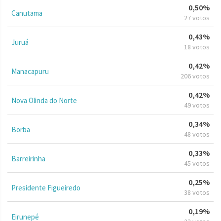
0,50%
Canutama
27 votos
0,43%
Juruá
18 votos
0,42%
Manacapuru
206 votos
0,42%
Nova Olinda do Norte
49 votos
0,34%
Borba
48 votos
0,33%
Barreirinha
45 votos
0,25%
Presidente Figueiredo
38 votos
0,19%
Eirunepé