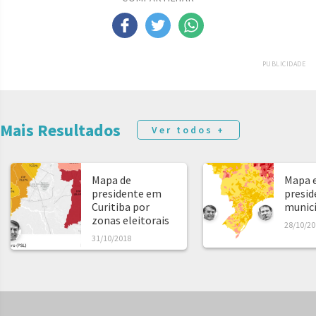
PUBLICIDADE
Mais Resultados
Ver todos +
Mapa de
Mapa e
presidente em
presid
Curitiba por
municíp
zonas eleitorais
28/10/20
31/10/2018