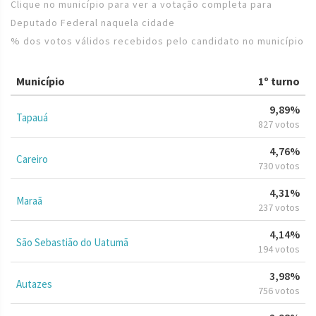
Clique no município para ver a votação completa para
Deputado Federal naquela cidade
% dos votos válidos recebidos pelo candidato no município
Município
1º turno
9,89%
Tapauá
827 votos
4,76%
Careiro
730 votos
4,31%
Maraã
237 votos
4,14%
São Sebastião do Uatumã
194 votos
3,98%
Autazes
756 votos