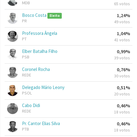
MDB
65 votos
Bosco Costa
1,24%
Eleito
PR
49 votos
Professora Ângela
1,04%
PT
41 votos
Elber Batalha Filho
0,99%
PSB
39 votos
Coronel Rocha
0,76%
REDE
30 votos
Delegado Mário Leony
0,51%
PSOL
20 votos
Cabo Didi
0,46%
REDE
18 votos
Pr. Cantor Elias Silva
0,46%
PTB
18 votos