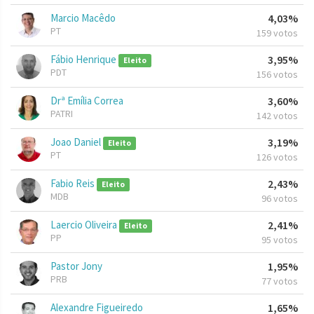
Marcio Macêdo
4,03%
PT
159 votos
Fábio Henrique
3,95%
Eleito
PDT
156 votos
Drª Emília Correa
3,60%
PATRI
142 votos
Joao Daniel
3,19%
Eleito
PT
126 votos
Fabio Reis
2,43%
Eleito
MDB
96 votos
Laercio Oliveira
2,41%
Eleito
PP
95 votos
Pastor Jony
1,95%
PRB
77 votos
Alexandre Figueiredo
1,65%