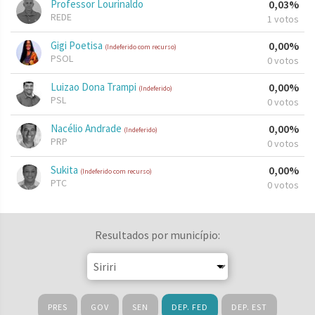
Professor Lourinaldo
0,03%
REDE
1 votos
Gigi Poetisa
0,00%
(Indeferido com recurso)
PSOL
0 votos
Luizao Dona Trampi
0,00%
(Indeferido)
PSL
0 votos
Nacélio Andrade
0,00%
(Indeferido)
PRP
0 votos
Sukita
0,00%
(Indeferido com recurso)
PTC
0 votos
Resultados por município:
PRES
GOV
SEN
DEP. FED
DEP. EST