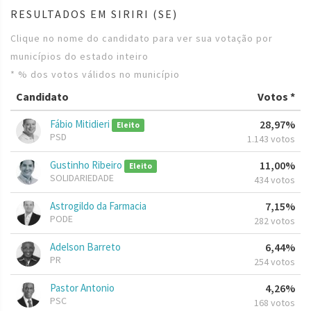
RESULTADOS EM SIRIRI (SE)
Clique no nome do candidato para ver sua votação por
municípios do estado inteiro
* % dos votos válidos no município
Candidato
Votos *
Fábio Mitidieri
28,97%
Eleito
PSD
1.143 votos
Gustinho Ribeiro
11,00%
Eleito
SOLIDARIEDADE
434 votos
Astrogildo da Farmacia
7,15%
PODE
282 votos
Adelson Barreto
6,44%
PR
254 votos
Pastor Antonio
4,26%
PSC
168 votos