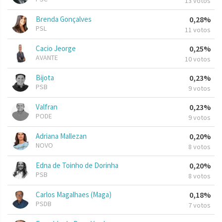
13 votos
Brenda Gonçalves
0,28%
PSL
11 votos
Cacio Jeorge
0,25%
AVANTE
10 votos
Bijota
0,23%
PSB
9 votos
Valfran
0,23%
PODE
9 votos
Adriana Mallezan
0,20%
NOVO
8 votos
Edna de Toinho de Dorinha
0,20%
PSB
8 votos
Carlos Magalhaes (Maga)
0,18%
PSDB
7 votos