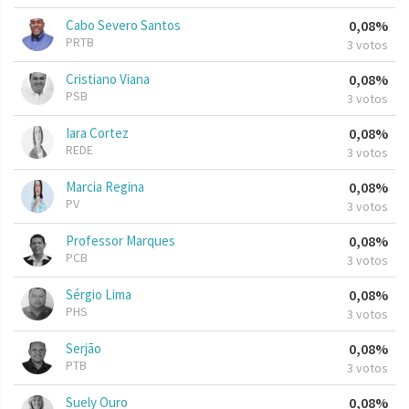
Cabo Severo Santos
0,08%
PRTB
3 votos
Cristiano Viana
0,08%
PSB
3 votos
Iara Cortez
0,08%
REDE
3 votos
Marcia Regina
0,08%
PV
3 votos
Professor Marques
0,08%
PCB
3 votos
Sérgio Lima
0,08%
PHS
3 votos
Serjão
0,08%
PTB
3 votos
Suely Ouro
0,08%