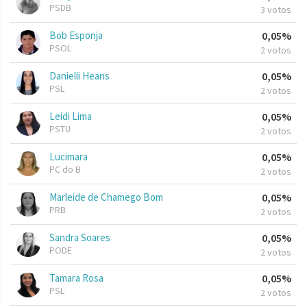
PSDB
3 votos
Bob Esponja
0,05%
PSOL
2 votos
Danielli Heans
0,05%
PSL
2 votos
Leidi Lima
0,05%
PSTU
2 votos
Lucimara
0,05%
PC do B
2 votos
Marleide de Chamego Bom
0,05%
PRB
2 votos
Sandra Soares
0,05%
PODE
2 votos
Tamara Rosa
0,05%
PSL
2 votos