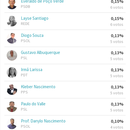
Everaldo de Poço Verde
0,15%
PSDB
6 votos
Layse Santiago
0,15%
REDE
6 votos
Diogo Souza
0,13%
PSOL
5 votos
Gustavo Albuquerque
0,13%
PSL
5 votos
Irmã Larissa
0,13%
PDT
5 votos
Kleber Nascimento
0,13%
PPS
5 votos
Paulo do Valle
0,13%
PSL
5 votos
Prof. Danylo Nascimento
0,10%
PSOL
4 votos