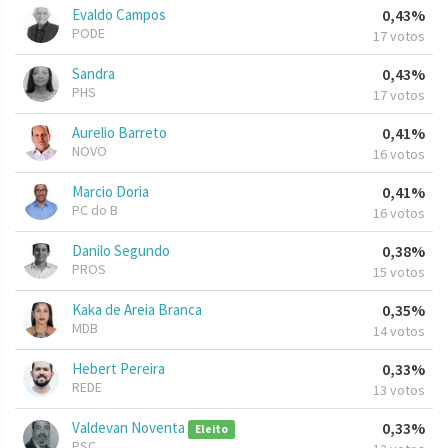
Evaldo Campos
0,43%
PODE
17 votos
Sandra
0,43%
PHS
17 votos
Aurelio Barreto
0,41%
NOVO
16 votos
Marcio Doria
0,41%
PC do B
16 votos
Danilo Segundo
0,38%
PROS
15 votos
Kaka de Areia Branca
0,35%
MDB
14 votos
Hebert Pereira
0,33%
REDE
13 votos
Valdevan Noventa
0,33%
Eleito
PSC