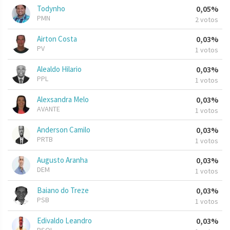
Todynho
0,05%
PMN
2 votos
Airton Costa
0,03%
PV
1 votos
Alealdo Hilario
0,03%
PPL
1 votos
Alexsandra Melo
0,03%
AVANTE
1 votos
Anderson Camilo
0,03%
PRTB
1 votos
Augusto Aranha
0,03%
DEM
1 votos
Baiano do Treze
0,03%
PSB
1 votos
Edivaldo Leandro
0,03%