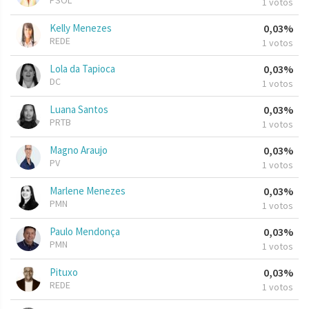
PSOL
1 votos
Kelly Menezes
0,03%
REDE
1 votos
Lola da Tapioca
0,03%
DC
1 votos
Luana Santos
0,03%
PRTB
1 votos
Magno Araujo
0,03%
PV
1 votos
Marlene Menezes
0,03%
PMN
1 votos
Paulo Mendonça
0,03%
PMN
1 votos
Pituxo
0,03%
REDE
1 votos