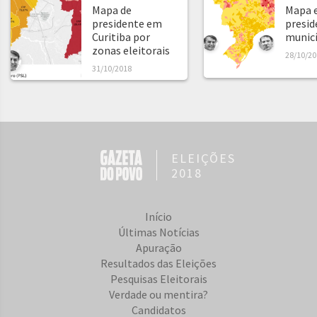
Mapa de
Mapa e
presidente em
presid
Curitiba por
municíp
zonas eleitorais
28/10/20
31/10/2018
ELEIÇÕES
2018
Início
Últimas Notícias
Apuração
Resultados das Eleições
Pesquisas Eleitorais
Verdade ou mentira?
Candidatos