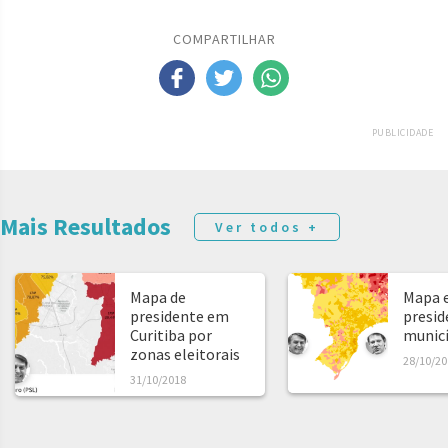
COMPARTILHAR
PUBLICIDADE
Mais Resultados
Ver todos +
Mapa de
Mapa e
presidente em
presid
Curitiba por
municíp
zonas eleitorais
28/10/20
31/10/2018