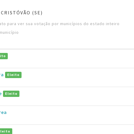
 CRISTÓVÃO (SE)
to para ver sua votação por municípios do estado inteiro
município
ito
ira
Eleito
ue
Eleito
rea
Eleito