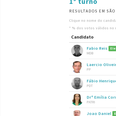
1º turno
RESULTADOS EM SÃO
Clique no nome do candida
* % dos votos válidos no 
Candidato
Fabio Reis
Ele
MDB
Laercio Olive
PP
Fábio Henriq
PDT
Drª Emília Cor
PATRI
Joao Daniel