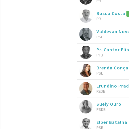
PR
Bosco Costa
PR
Valdevan Nov
PSC
Pr. Cantor Elia
PTB
Brenda Gonça
PSL
Erundino Pra
REDE
Suely Ouro
PSDB
Elber Batalha 
PSB