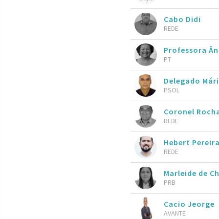
Cabo Didi
REDE
Professora Ân
PT
Delegado Már
PSOL
Coronel Roch
REDE
Hebert Pereir
REDE
Marleide de 
PRB
Cacio Jeorge
AVANTE