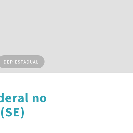
DEP. ESTADUAL
deral no
(SE)