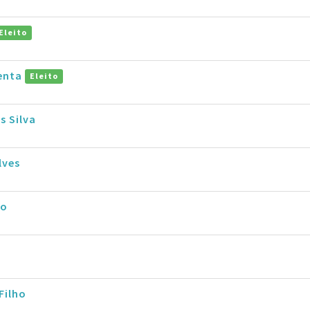
Eleito
enta
Eleito
s Silva
lves
do
Filho