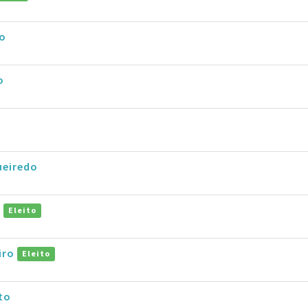
io
o
ueiredo
i
Eleito
iro
Eleito
to