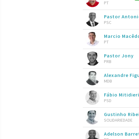
PT
Pastor Anton
PSC
Marcio Macêd
PT
Pastor Jony
PRB
Alexandre Fig
MDB
Fábio Mitidier
PSD
Gustinho Ribe
SOLIDARIEDADE
Adelson Barre