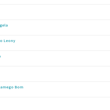
gela
io Leony
a
a
Chamego Bom