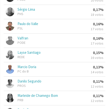
20 votos
Sérgio Lima
0,17%
PHS
18 votos
Paulo do Valle
0,16%
PSL
17 votos
Valfran
0,16%
PODE
17 votos
Layse Santiago
0,15%
REDE
16 votos
Marcio Doria
0,13%
PC do B
14 votos
Danilo Segundo
0,11%
PROS
12 votos
Marleide de Chamego Bom
0,11%
PRB
12 votos