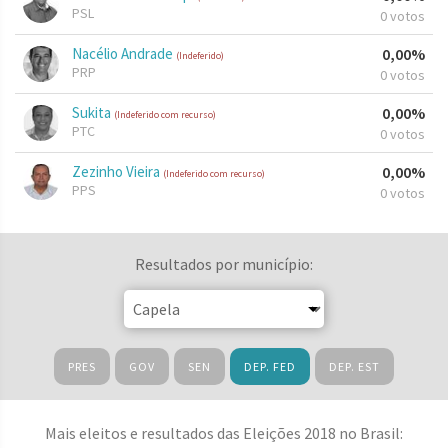
PSL
0 votos
Nacélio Andrade
0,00%
(Indeferido)
PRP
0 votos
Sukita
0,00%
(Indeferido com recurso)
PTC
0 votos
Zezinho Vieira
0,00%
(Indeferido com recurso)
PPS
0 votos
Resultados por município:
PRES
GOV
SEN
DEP. FED
DEP. EST
Mais eleitos e resultados das Eleições 2018 no Brasil: