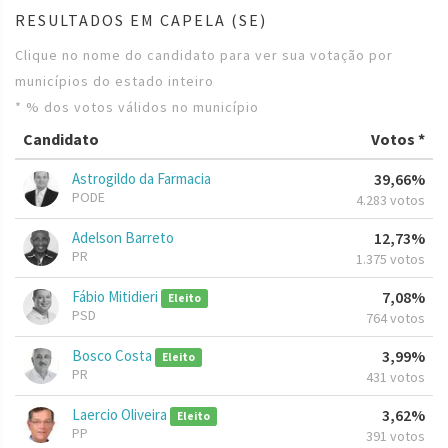
RESULTADOS EM CAPELA (SE)
Clique no nome do candidato para ver sua votação por
municípios do estado inteiro
* % dos votos válidos no município
Candidato
Votos *
Astrogildo da Farmacia
39,66%
PODE
4.283 votos
Adelson Barreto
12,73%
PR
1.375 votos
Fábio Mitidieri
7,08%
Eleito
PSD
764 votos
Bosco Costa
3,99%
Eleito
PR
431 votos
Laercio Oliveira
3,62%
Eleito
PP
391 votos