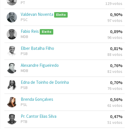
PT
129 votos
Valdevan Noventa
0,90%
Eleito
PSC
97 votos
Fabio Reis
0,89%
Eleito
MDB
96 votos
Elber Batalha Filho
0,81%
PSB
88 votos
Alexandre Figueiredo
0,76%
MDB
82 votos
Edna de Toinho de Dorinha
0,70%
PSB
76 votos
Brenda Gonçalves
0,56%
PSL
61 votos
Pr. Cantor Elias Silva
0,47%
PTB
51 votos