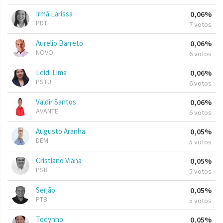
Irmã Larissa
0,06%
PDT
7 votos
Aurelio Barreto
0,06%
NOVO
6 votos
Leidi Lima
0,06%
PSTU
6 votos
Valdir Santos
0,06%
AVANTE
6 votos
Augusto Aranha
0,05%
DEM
5 votos
Cristiano Viana
0,05%
PSB
5 votos
Serjão
0,05%
PTB
5 votos
Todynho
0,05%