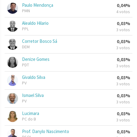
Paulo Mendonça
0,04%
PMN
4 votos
Alealdo Hilario
0,03%
PPL
3 votos
Corretor Bosco Sá
0,03%
DEM
3 votos
Denize Gomes
0,03%
PDT
3 votos
Givaldo Silva
0,03%
PV
3 votos
Ismael Silva
0,03%
PV
3 votos
Lucimara
0,03%
PC do B
3 votos
Prof. Danylo Nascimento
0,03%