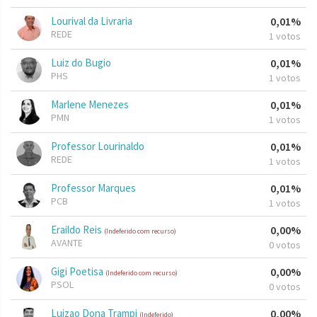
Lourival da Livraria
0,01%
REDE
1 votos
Luiz do Bugio
0,01%
PHS
1 votos
Marlene Menezes
0,01%
PMN
1 votos
Professor Lourinaldo
0,01%
REDE
1 votos
Professor Marques
0,01%
PCB
1 votos
Eraildo Reis
0,00%
(Indeferido com recurso)
AVANTE
0 votos
Gigi Poetisa
0,00%
(Indeferido com recurso)
PSOL
0 votos
Luizao Dona Trampi
0,00%
(Indeferido)