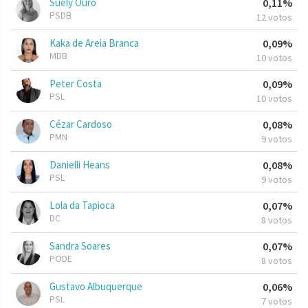
Suely Ouro
0,11%
PSDB
12 votos
Kaka de Areia Branca
0,09%
MDB
10 votos
Peter Costa
0,09%
PSL
10 votos
Cézar Cardoso
0,08%
PMN
9 votos
Danielli Heans
0,08%
PSL
9 votos
Lola da Tapioca
0,07%
DC
8 votos
Sandra Soares
0,07%
PODE
8 votos
Gustavo Albuquerque
0,06%
PSL
7 votos