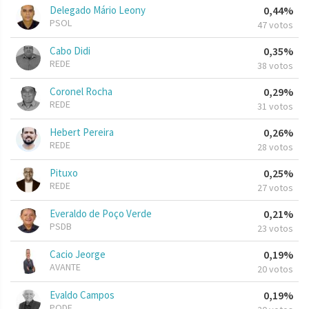
Delegado Mário Leony
0,44%
PSOL
47 votos
Cabo Didi
0,35%
REDE
38 votos
Coronel Rocha
0,29%
REDE
31 votos
Hebert Pereira
0,26%
REDE
28 votos
Pituxo
0,25%
REDE
27 votos
Everaldo de Poço Verde
0,21%
PSDB
23 votos
Cacio Jeorge
0,19%
AVANTE
20 votos
Evaldo Campos
0,19%
PODE