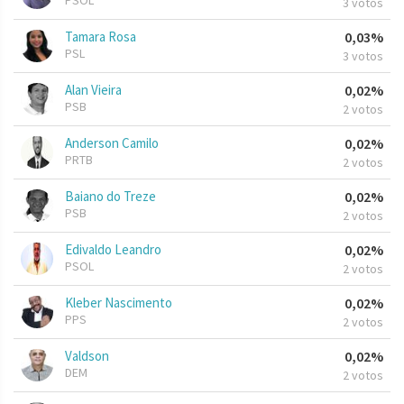
PSOL
3 votos
Tamara Rosa
0,03%
PSL
3 votos
Alan Vieira
0,02%
PSB
2 votos
Anderson Camilo
0,02%
PRTB
2 votos
Baiano do Treze
0,02%
PSB
2 votos
Edivaldo Leandro
0,02%
PSOL
2 votos
Kleber Nascimento
0,02%
PPS
2 votos
Valdson
0,02%
DEM
2 votos