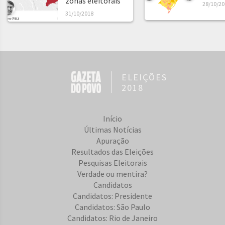
zonas eleitorais
28/10/20
31/10/2018
ELEIÇÕES
2018
Início
Últimas Notícias
Apuração
Resultados das Eleições
Pesquisas Eleitorais
Verdade ou mentira?
Candidatos
Candidatos: Presidente
Candidatos: São Paulo
Candidatos: Rio de Janeiro