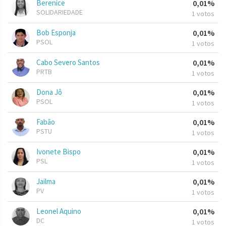
Berenice
0,01%
SOLIDARIEDADE
1 votos
Bob Esponja
0,01%
PSOL
1 votos
Cabo Severo Santos
0,01%
PRTB
1 votos
Dona Jô
0,01%
PSOL
1 votos
Fabão
0,01%
PSTU
1 votos
Ivonete Bispo
0,01%
PSL
1 votos
Jailma
0,01%
PV
1 votos
Leonel Aquino
0,01%
DC
1 votos