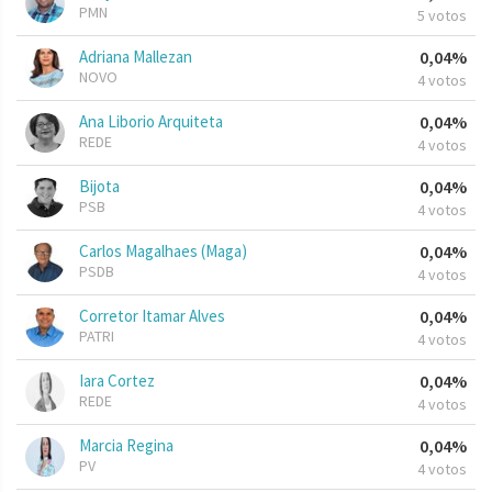
PMN
5 votos
Adriana Mallezan
0,04%
NOVO
4 votos
Ana Liborio Arquiteta
0,04%
REDE
4 votos
Bijota
0,04%
PSB
4 votos
Carlos Magalhaes (Maga)
0,04%
PSDB
4 votos
Corretor Itamar Alves
0,04%
PATRI
4 votos
Iara Cortez
0,04%
REDE
4 votos
Marcia Regina
0,04%
PV
4 votos