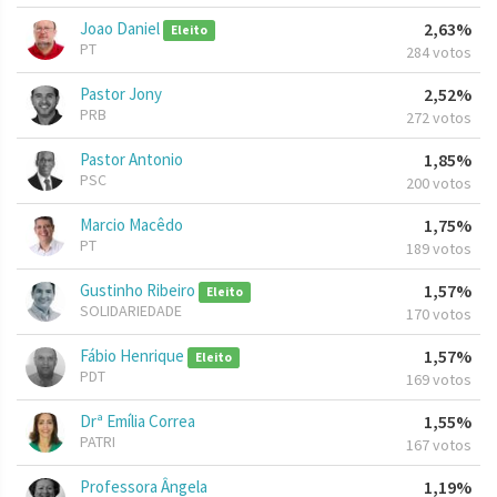
Joao Daniel
2,63%
Eleito
PT
284 votos
Pastor Jony
2,52%
PRB
272 votos
Pastor Antonio
1,85%
PSC
200 votos
Marcio Macêdo
1,75%
PT
189 votos
Gustinho Ribeiro
1,57%
Eleito
SOLIDARIEDADE
170 votos
Fábio Henrique
1,57%
Eleito
PDT
169 votos
Drª Emília Correa
1,55%
PATRI
167 votos
Professora Ângela
1,19%