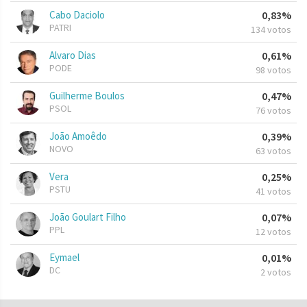
Cabo Daciolo
0,83%
PATRI
134 votos
Alvaro Dias
0,61%
PODE
98 votos
Guilherme Boulos
0,47%
PSOL
76 votos
João Amoêdo
0,39%
NOVO
63 votos
Vera
0,25%
PSTU
41 votos
João Goulart Filho
0,07%
PPL
12 votos
Eymael
0,01%
DC
2 votos