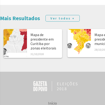
Mais Resultados
Ver todos +
Mapa de
Mapa e
presidente em
presid
Curitiba por
municíp
zonas eleitorais
28/10/20
31/10/2018
ELEIÇÕES
2018
Início