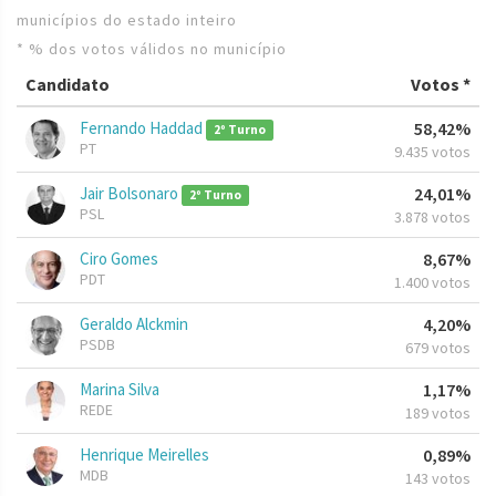
municípios do estado inteiro
* % dos votos válidos no município
Candidato
Votos *
Fernando Haddad
58,42%
2º Turno
PT
9.435 votos
Jair Bolsonaro
24,01%
2º Turno
PSL
3.878 votos
Ciro Gomes
8,67%
PDT
1.400 votos
Geraldo Alckmin
4,20%
PSDB
679 votos
Marina Silva
1,17%
REDE
189 votos
Henrique Meirelles
0,89%
MDB
143 votos