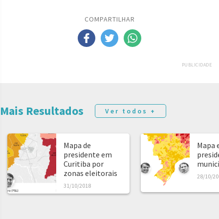
COMPARTILHAR
PUBLICIDADE
Mais Resultados
Ver todos +
Mapa de
Mapa e
presidente em
presid
Curitiba por
municíp
zonas eleitorais
28/10/20
31/10/2018