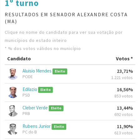
1º turno
RESULTADOS EM SENADOR ALEXANDRE COSTA
(MA)
Clique no nome do candidato para ver sua votação por
municípios do estado inteiro
* % dos votos válidos no município
Candidato
Votos *
Aluisio Mendes
23,71%
Eleito
PODE
1.221 votos
Edilazio
16,56%
Eleito
PSD
853 votos
Cleber Verde
13,44%
Eleito
PRB
692 votos
Rubens Junior
11,90%
Eleito
PC do B
613 votos