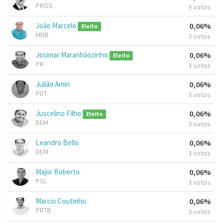
PROS
3 votos
João Marcelo
0,06%
Eleito
MDB
3 votos
Josimar Maranhãozinho
0,06%
Eleito
PR
3 votos
Julião Amin
0,06%
PDT
3 votos
Juscelino Filho
0,06%
Eleito
DEM
3 votos
Leandro Bello
0,06%
DEM
3 votos
Major Roberto
0,06%
PSL
3 votos
Marcio Coutinho
0,06%
PRTB
3 votos