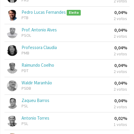
PHS
2 votos
Pedro Lucas Fernandes
0,04%
Eleito
PTB
2 votos
Prof. Antonio Alves
0,04%
PSOL
2 votos
Professora Claudia
0,04%
PMB
2 votos
Raimundo Coelho
0,04%
PDT
2 votos
Waldir Maranhão
0,04%
PSDB
2 votos
Zaqueu Barros
0,04%
PSL
2 votos
Antonio Torres
0,02%
PSL
1 votos