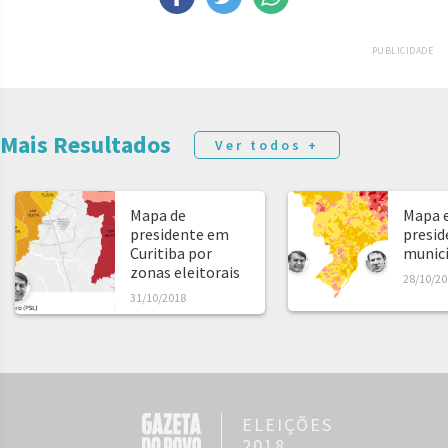
PUBLICIDADE
Mais Resultados
Ver todos +
Mapa de
Mapa e
presidente em
presid
Curitiba por
municíp
zonas eleitorais
28/10/20
31/10/2018
ELEIÇÕES
2018