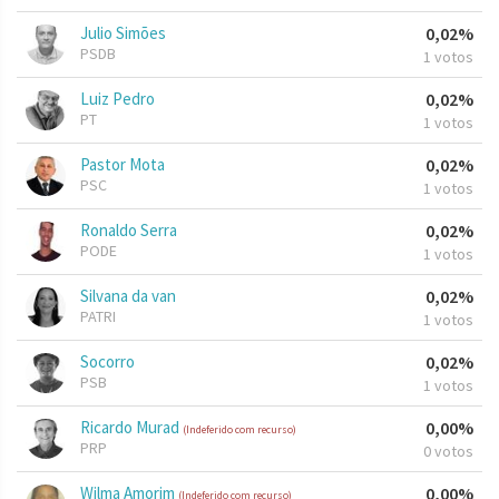
Julio Simões
0,02%
PSDB
1 votos
Luiz Pedro
0,02%
PT
1 votos
Pastor Mota
0,02%
PSC
1 votos
Ronaldo Serra
0,02%
PODE
1 votos
Silvana da van
0,02%
PATRI
1 votos
Socorro
0,02%
PSB
1 votos
Ricardo Murad
0,00%
(Indeferido com recurso)
PRP
0 votos
Wilma Amorim
0,00%
(Indeferido com recurso)