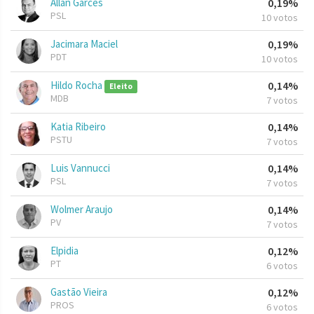
Allan Garcês
0,19%
PSL
10 votos
Jacimara Maciel
0,19%
PDT
10 votos
Hildo Rocha
0,14%
Eleito
MDB
7 votos
Katia Ribeiro
0,14%
PSTU
7 votos
Luis Vannucci
0,14%
PSL
7 votos
Wolmer Araujo
0,14%
PV
7 votos
Elpidia
0,12%
PT
6 votos
Gastão Vieira
0,12%
PROS
6 votos