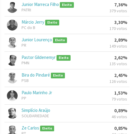
Junior Marreca Filho
7,36%
Eleito
PATRI
379 votos
Márcio Jerry
3,30%
Eleito
PC do B
170 votos
Junior Lourenço
2,89%
Eleito
PR
149 votos
Pastor Gildenemyr
2,62%
Eleito
PMN
135 votos
Bira do Pindaré
2,45%
Eleito
PSB
126 votos
Paulo Marinho Jr
1,53%
PP
79 votos
Simplício Araújo
0,89%
SOLIDARIEDADE
46 votos
Ze Carlos
0,85%
Eleito
PT