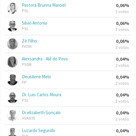
Pastora Brunna Marciel
0,06%
PSL
3 votos
Silvio Antonio
0,06%
PSL
3 votos
Zé Filho
0,06%
PATRI
3 votos
Alexsandra - Alê do Povo
0,04%
PSDB
2 votos
Deusilene Melo
0,04%
PP
2 votos
Dr. Luis Carlos Moura
0,04%
PSL
2 votos
Dr.elizabeth Gonçalo
0,04%
AVANTE
2 votos
Luzardo Segundo
0,04%