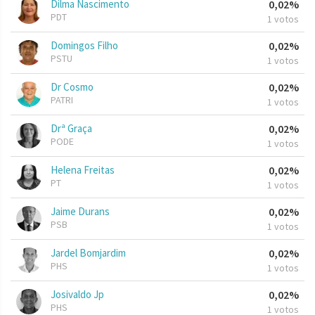
Dilma Nascimento
0,02%
PDT
1 votos
Domingos Filho
0,02%
PSTU
1 votos
Dr Cosmo
0,02%
PATRI
1 votos
Drª Graça
0,02%
PODE
1 votos
Helena Freitas
0,02%
PT
1 votos
Jaime Durans
0,02%
PSB
1 votos
Jardel Bomjardim
0,02%
PHS
1 votos
Josivaldo Jp
0,02%
PHS
1 votos