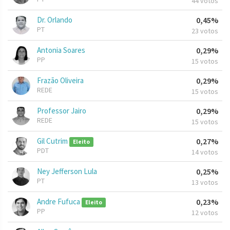
44 votos
Dr. Orlando
0,45%
PT
23 votos
Antonia Soares
0,29%
PP
15 votos
Frazão Oliveira
0,29%
REDE
15 votos
Professor Jairo
0,29%
REDE
15 votos
Gil Cutrim
0,27%
Eleito
PDT
14 votos
Ney Jefferson Lula
0,25%
PT
13 votos
Andre Fufuca
0,23%
Eleito
PP
12 votos