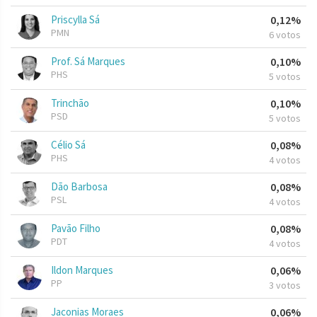
Priscylla Sá
0,12%
PMN
6 votos
Prof. Sá Marques
0,10%
PHS
5 votos
Trinchão
0,10%
PSD
5 votos
Célio Sá
0,08%
PHS
4 votos
Dão Barbosa
0,08%
PSL
4 votos
Pavão Filho
0,08%
PDT
4 votos
Ildon Marques
0,06%
PP
3 votos
Jaconias Moraes
0,06%