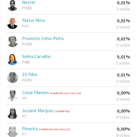
Nestor
0,01%
PODE
1 votos
Pastor Mota
0,01%
PSC
1 votos
Promotor Celso Pinho
0,01%
PSDB
1 votos
Selma Carvalho
0,01%
PMB
1 votos
Zé Filho
0,01%
PATRI
1 votos
Cesar Filemon
0,00%
(Indeferido com recurso)
PV
0 votos
Juciane Marques
0,00%
(Indeferido)
PT
0 votos
Pimenta
0,00%
(Indeferido com recurso)
PT
0 votos