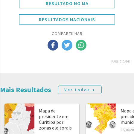
RESULTADO NO MA
RESULTADOS NACIONAIS
COMPARTILHAR
PUBLICIDADE
Mais Resultados
Ver todos +
Mapa de
Mapa e
presidente em
presid
Curitiba por
municíp
zonas eleitorais
28/10/20