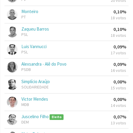
20 votos
Monteiro
0,10%
PT
18 votos
Zaqueu Barros
0,10%
PSL
18 votos
Luis Vannucci
0,09%
PSL
17 votos
Alexsandra - Alê do Povo
0,09%
PSDB
16 votos
Simplício Araújo
0,08%
SOLIDARIEDADE
15 votos
Victor Mendes
0,08%
MDB
14 votos
Juscelino Filho
0,07%
Eleito
DEM
13 votos