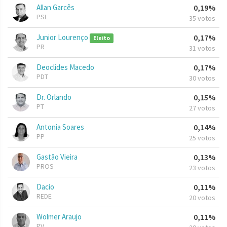
Allan Garcês
0,19%
PSL
35 votos
Junior Lourenço
0,17%
Eleito
PR
31 votos
Deoclides Macedo
0,17%
PDT
30 votos
Dr. Orlando
0,15%
PT
27 votos
Antonia Soares
0,14%
PP
25 votos
Gastão Vieira
0,13%
PROS
23 votos
Dacio
0,11%
REDE
20 votos
Wolmer Araujo
0,11%
PV