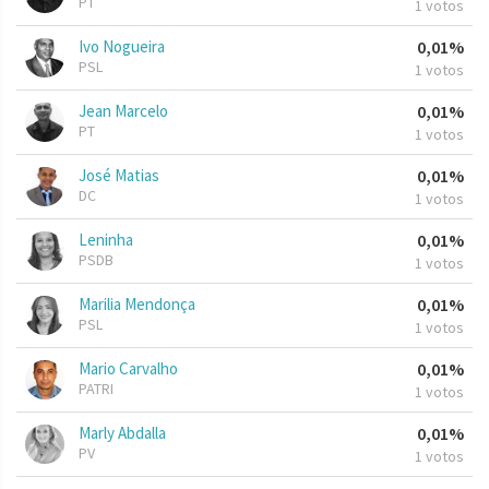
PT
1 votos
Ivo Nogueira
0,01%
PSL
1 votos
Jean Marcelo
0,01%
PT
1 votos
José Matias
0,01%
DC
1 votos
Leninha
0,01%
PSDB
1 votos
Marilia Mendonça
0,01%
PSL
1 votos
Mario Carvalho
0,01%
PATRI
1 votos
Marly Abdalla
0,01%
PV
1 votos