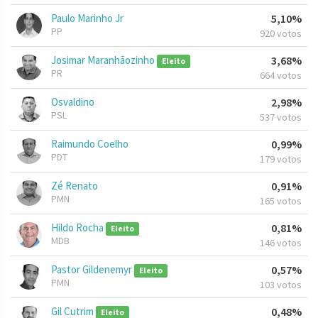
Paulo Marinho Jr
5,10%
PP
920 votos
Josimar Maranhãozinho
3,68%
Eleito
PR
664 votos
Osvaldino
2,98%
PSL
537 votos
Raimundo Coelho
0,99%
PDT
179 votos
Zé Renato
0,91%
PMN
165 votos
Hildo Rocha
0,81%
Eleito
MDB
146 votos
Pastor Gildenemyr
0,57%
Eleito
PMN
103 votos
Gil Cutrim
0,48%
Eleito