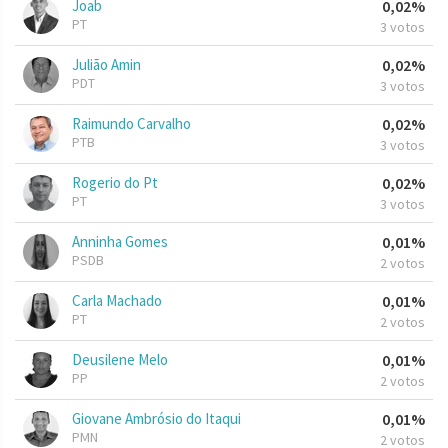
Joab
0,02%
PT
3 votos
Julião Amin
0,02%
PDT
3 votos
Raimundo Carvalho
0,02%
PTB
3 votos
Rogerio do Pt
0,02%
PT
3 votos
Anninha Gomes
0,01%
PSDB
2 votos
Carla Machado
0,01%
PT
2 votos
Deusilene Melo
0,01%
PP
2 votos
Giovane Ambrósio do Itaqui
0,01%
PMN
2 votos