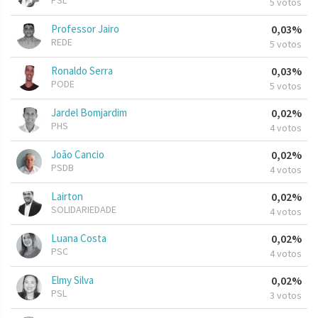
PSL
5 votos
Professor Jairo
0,03%
REDE
5 votos
Ronaldo Serra
0,03%
PODE
5 votos
Jardel Bomjardim
0,02%
PHS
4 votos
João Cancio
0,02%
PSDB
4 votos
Lairton
0,02%
SOLIDARIEDADE
4 votos
Luana Costa
0,02%
PSC
4 votos
Elmy Silva
0,02%
PSL
3 votos