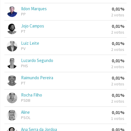
Ildon Marques
0,01%
PP
2 votos
Jojo Campos
0,01%
PT
2 votos
Luiz Leite
0,01%
PV
2 votos
Luzardo Segundo
0,01%
PHS
2 votos
Raimundo Pereira
0,01%
PT
2 votos
Rocha Filho
0,01%
PSDB
2 votos
Aline
0,01%
PSOL
1 votos
Ana Serra da Jordoa
0,01%