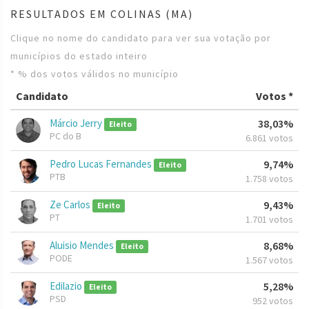
RESULTADOS EM COLINAS (MA)
Clique no nome do candidato para ver sua votação por
municípios do estado inteiro
* % dos votos válidos no município
Candidato
Votos *
Márcio Jerry
38,03%
Eleito
PC do B
6.861 votos
Pedro Lucas Fernandes
9,74%
Eleito
PTB
1.758 votos
Ze Carlos
9,43%
Eleito
PT
1.701 votos
Aluisio Mendes
8,68%
Eleito
PODE
1.567 votos
Edilazio
5,28%
Eleito
PSD
952 votos