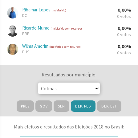
Ribamar Lopes
0,00%
(Indeferido)
DC
0 votos
Ricardo Murad
0,00%
(Indeferido com recurso)
PRP
0 votos
Wilma Amorim
0,00%
(Indeferido com recurso)
PHS
0 votos
Resultados por município:
PRES
GOV
SEN
DEP. FED
DEP. EST
Mais eleitos e resultados das Eleições 2018 no Brasil: