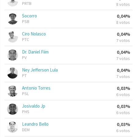
PRTB
8 votos
Socorro
0,04%
PSB
8 votos
Ciro Nolasco
0,04%
PTC
7 votos
Dr. Daniel Fiim
0,04%
PV
7 votos
Ney Jefferson Lula
0,04%
PT
7 votos
Antonio Torres
0,03%
PSL
6 votos
Josivaldo Jp
0,03%
PHS
6 votos
Leandro Bello
0,03%
DEM
6 votos