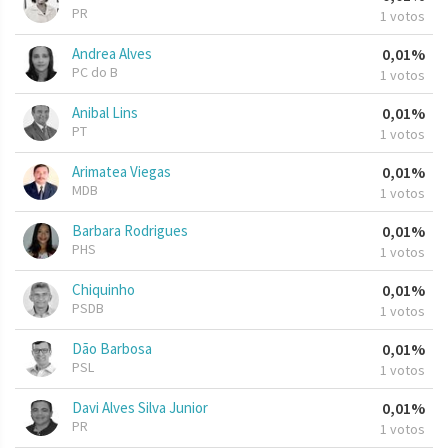
PR
1 votos
Andrea Alves
0,01%
PC do B
1 votos
Anibal Lins
0,01%
PT
1 votos
Arimatea Viegas
0,01%
MDB
1 votos
Barbara Rodrigues
0,01%
PHS
1 votos
Chiquinho
0,01%
PSDB
1 votos
Dão Barbosa
0,01%
PSL
1 votos
Davi Alves Silva Junior
0,01%
PR
1 votos