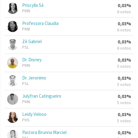
Priscylla Sá
0,03%
PMN
6 votos
Professora Claudia
0,03%
PMB
6 votos
Zé Gabriel
0,03%
PSL
6 votos
Dr. Disney
0,03%
PMN
5 votos
Dr. Jeronimo
0,03%
PSL
5 votos
Julyfran Catingueiro
0,03%
PMN
5 votos
Leidy Veloso
0,03%
PHS
5 votos
Pastora Brunna Marciel
0,03%