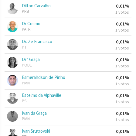
Dilton Carvalho
0,01%
PRB
1 votos
Dr Cosmo
0,01%
PATRI
1 votos
Dr. Ze Francisco
0,01%
PT
1 votos
Drª Graça
0,01%
PODE
1 votos
Esmerahdson de Pinho
0,01%
PMN
1 votos
Estelmo da Alphaville
0,01%
PSL
1 votos
Ivan da Graça
0,01%
PMN
1 votos
Ivan Srutrovski
0,01%