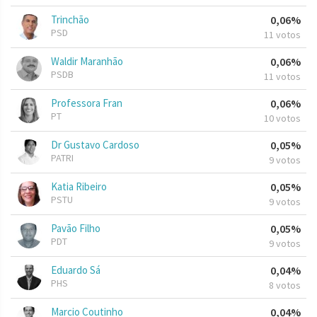
Trinchão
0,06%
PSD
11 votos
Waldir Maranhão
0,06%
PSDB
11 votos
Professora Fran
0,06%
PT
10 votos
Dr Gustavo Cardoso
0,05%
PATRI
9 votos
Katia Ribeiro
0,05%
PSTU
9 votos
Pavão Filho
0,05%
PDT
9 votos
Eduardo Sá
0,04%
PHS
8 votos
Marcio Coutinho
0,04%