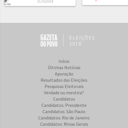
31/10/2018
ELEIÇÕES
2018
Início
Últimas Notícias
Apuração
Resultados das Eleições
Pesquisas Eleitorais
Verdade ou mentira?
Candidatos
Candidatos: Presidente
Candidatos: São Paulo
Candidatos: Rio de Janeiro
Candidatos: Minas Gerais