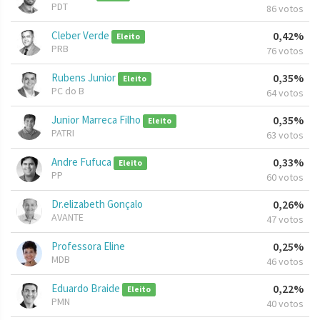
PDT
86 votos
Cleber Verde
0,42%
Eleito
PRB
76 votos
Rubens Junior
0,35%
Eleito
PC do B
64 votos
Junior Marreca Filho
0,35%
Eleito
PATRI
63 votos
Andre Fufuca
0,33%
Eleito
PP
60 votos
Dr.elizabeth Gonçalo
0,26%
AVANTE
47 votos
Professora Eline
0,25%
MDB
46 votos
Eduardo Braide
0,22%
Eleito
PMN
40 votos