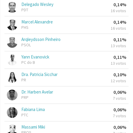
Delegado Wesley
0,14%
PDT
16 votos
Marcel Alexandre
0,14%
PHS
16 votos
Arqleydsson Pinheiro
0,11%
PSOL
13 votos
Yann Evanovick
0,11%
PC do B
13 votos
Dra. Patricia Sicchar
0,10%
PR
12 votos
Dr. Harben Avelar
0,06%
PRP
7 votos
Fabiana Lima
0,06%
PTC
7 votos
Massami Miki
0,06%
PROS