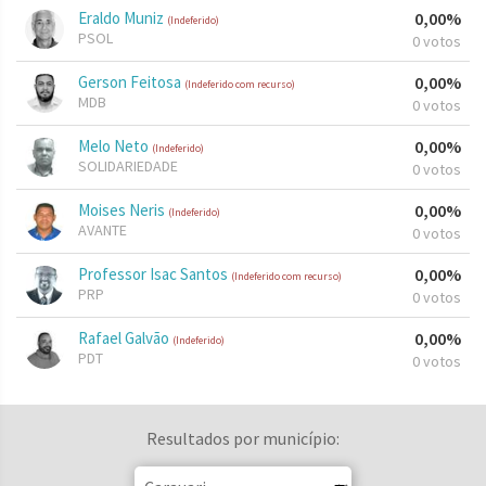
Eraldo Muniz
0,00%
(Indeferido)
PSOL
0 votos
Gerson Feitosa
0,00%
(Indeferido com recurso)
MDB
0 votos
Melo Neto
0,00%
(Indeferido)
SOLIDARIEDADE
0 votos
Moises Neris
0,00%
(Indeferido)
AVANTE
0 votos
Professor Isac Santos
0,00%
(Indeferido com recurso)
PRP
0 votos
Rafael Galvão
0,00%
(Indeferido)
PDT
0 votos
Resultados por município: