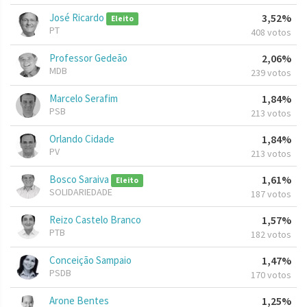
José Ricardo
3,52%
Eleito
PT
408 votos
Professor Gedeão
2,06%
MDB
239 votos
Marcelo Serafim
1,84%
PSB
213 votos
Orlando Cidade
1,84%
PV
213 votos
Bosco Saraiva
1,61%
Eleito
SOLIDARIEDADE
187 votos
Reizo Castelo Branco
1,57%
PTB
182 votos
Conceição Sampaio
1,47%
PSDB
170 votos
Arone Bentes
1,25%