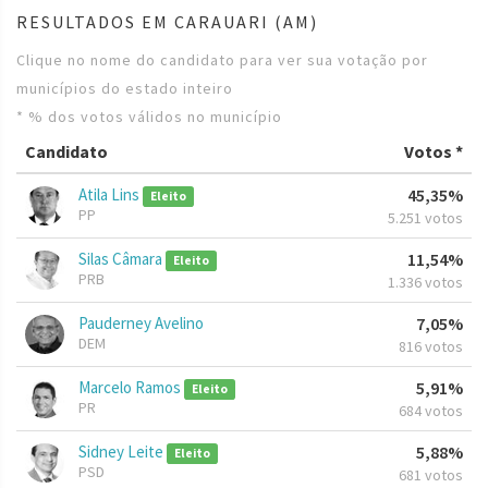
RESULTADOS EM CARAUARI (AM)
Clique no nome do candidato para ver sua votação por
municípios do estado inteiro
* % dos votos válidos no município
Candidato
Votos *
Atila Lins
45,35%
Eleito
PP
5.251 votos
Silas Câmara
11,54%
Eleito
PRB
1.336 votos
Pauderney Avelino
7,05%
DEM
816 votos
Marcelo Ramos
5,91%
Eleito
PR
684 votos
Sidney Leite
5,88%
Eleito
PSD
681 votos