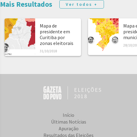
Mais Resultados
Ver todos +
Mapa de
Mapa e
presidente em
presid
Curitiba por
municíp
zonas eleitorais
28/10/20
31/10/2018
ELEIÇÕES
2018
Início
Últimas Notícias
Apuração
Resultados das Eleições