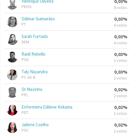
Henrique Oliveira
0,03%
PROS
4 votos
Odimar Guimarães
0,03%
PT
4 votos
Sarah Furtado
0,03%
DEM
4 votos
Raidi Rebello
0,03%
PSD
3 votos
Taly Nayandra
0,03%
PC do B
3 votos
Dr Mazinho
0,02%
PPL
2 votos
Enfermeira Edilene Kokama
0,02%
PDT
2 votos
Jailene Coelho
0,02%
PSC
2 votos