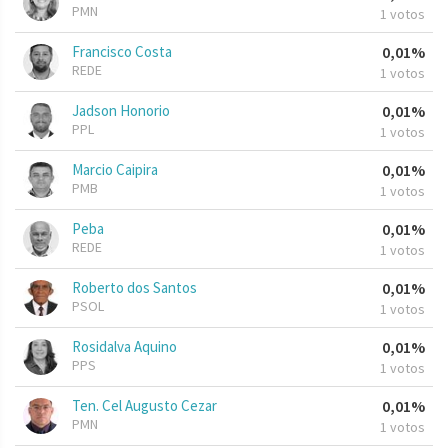
PMN
1 votos
Francisco Costa
0,01%
REDE
1 votos
Jadson Honorio
0,01%
PPL
1 votos
Marcio Caipira
0,01%
PMB
1 votos
Peba
0,01%
REDE
1 votos
Roberto dos Santos
0,01%
PSOL
1 votos
Rosidalva Aquino
0,01%
PPS
1 votos
Ten. Cel Augusto Cezar
0,01%
PMN
1 votos