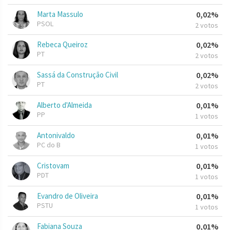
Marta Massulo
0,02%
PSOL
2 votos
Rebeca Queiroz
0,02%
PT
2 votos
Sassá da Construção Civil
0,02%
PT
2 votos
Alberto d'Almeida
0,01%
PP
1 votos
Antonivaldo
0,01%
PC do B
1 votos
Cristovam
0,01%
PDT
1 votos
Evandro de Oliveira
0,01%
PSTU
1 votos
Fabiana Souza
0,01%