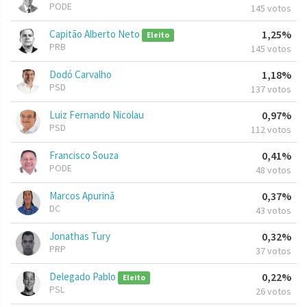
PODE
145 votos
Capitão Alberto Neto
1,25%
Eleito
PRB
145 votos
Dodó Carvalho
1,18%
PSD
137 votos
Luiz Fernando Nicolau
0,97%
PSD
112 votos
Francisco Souza
0,41%
PODE
48 votos
Marcos Apurinã
0,37%
DC
43 votos
Jonathas Tury
0,32%
PRP
37 votos
Delegado Pablo
0,22%
Eleito
PSL
26 votos