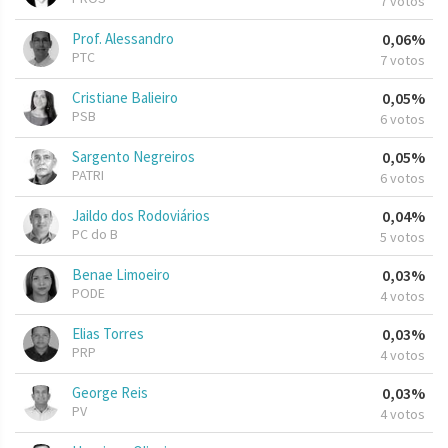
7 votos
Prof. Alessandro
0,06%
PTC
7 votos
Cristiane Balieiro
0,05%
PSB
6 votos
Sargento Negreiros
0,05%
PATRI
6 votos
Jaildo dos Rodoviários
0,04%
PC do B
5 votos
Benae Limoeiro
0,03%
PODE
4 votos
Elias Torres
0,03%
PRP
4 votos
George Reis
0,03%
PV
4 votos