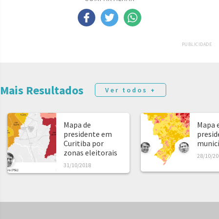
PUBLICIDADE
Mais Resultados
Ver todos +
Mapa de
Mapa e
presidente em
presid
Curitiba por
municíp
zonas eleitorais
28/10/20
31/10/2018