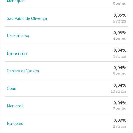
Manaquiri
5 votos
0,05%
São Paulo de Olivença
6 votos
0,05%
Urucurituba
4 votos
0,04%
Barreirinha
6 votos
0,04%
Careiro da Várzea
5 votos
0,04%
Coari
13 votos
0,04%
Manicoré
7 votos
0,03%
Barcelos
2 votos