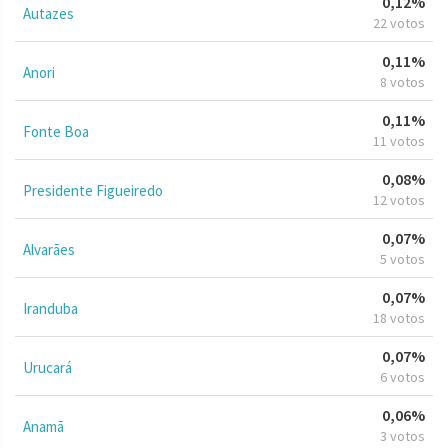
0,12%
Autazes
22 votos
0,11%
Anori
8 votos
0,11%
Fonte Boa
11 votos
0,08%
Presidente Figueiredo
12 votos
0,07%
Alvarães
5 votos
0,07%
Iranduba
18 votos
0,07%
Urucará
6 votos
0,06%
Anamã
3 votos