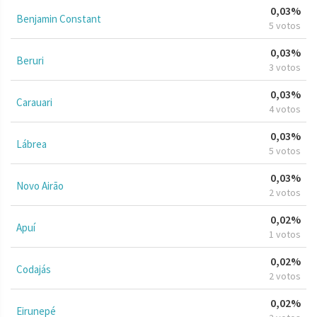
0,03%
Benjamin Constant
5 votos
0,03%
Beruri
3 votos
0,03%
Carauari
4 votos
0,03%
Lábrea
5 votos
0,03%
Novo Airão
2 votos
0,02%
Apuí
1 votos
0,02%
Codajás
2 votos
0,02%
Eirunepé