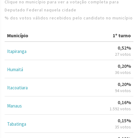
Clique no município para ver a votação completa para
Deputado Federal naquela cidade
% dos votos válidos recebidos pelo candidato no município
Município
1º turno
0,52%
Itapiranga
27 votos
0,20%
Humaitá
36 votos
0,20%
Itacoatiara
94 votos
0,16%
Manaus
1.592 votos
0,15%
Tabatinga
35 votos