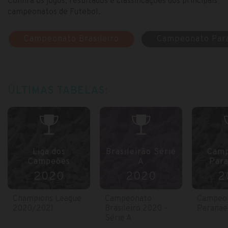
Confira os jogos, resultados e classificações dos principais
campeonatos de Futebol.
Campeonato Brasileiro
Campeonato Par
ÚLTIMAS TABELAS:
Liga dos
Brasileirão Série
Camp
Campeões
A
Par
2020
2020
2
Champions League
Campeonato
Campeo
2020/2021
Brasileiro 2020 –
Paranae
Série A