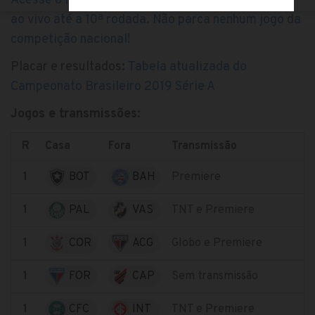
Acesse o link com as transmissões do Brasileirão
ao vivo até a 10ª rodada. Não parca nenhum jogo da
competição nacional!
Placar e resultados:
Tabela atualizada do
Campeonato Brasileiro 2019 Série A
Jogos e transmissões
:
R
Casa
Fora
Transmissão
1
BOT
BAH
Premiere
1
PAL
VAS
TNT e Premiere
1
COR
ACG
Globo e Premiere
1
FOR
CAP
Sem transmissão
1
CFC
INT
TNT e Premiere