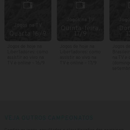
Jogos na TV
Jogo
Jogos na TV
Quinta-feira,
Do
Quarta 16/9
17/9
1
Jogos de hoje na
Jogos de hoje na
Jogos de
Libertadores: como
Libertadores: como
Brasilei
assistir ao vivo na
assistir ao vivo na
na TV e 
TV e online – 16/9
TV e online – 17/9
(domingo
setembr
VEJA OUTROS CAMPEONATOS