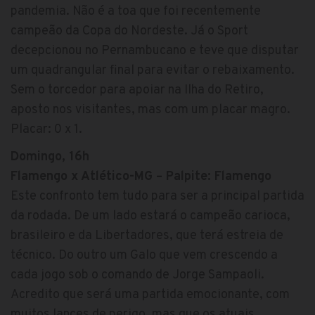
pandemia. Não é a toa que foi recentemente
campeão da Copa do Nordeste. Já o Sport
decepcionou no Pernambucano e teve que disputar
um quadrangular final para evitar o rebaixamento.
Sem o torcedor para apoiar na Ilha do Retiro,
aposto nos visitantes, mas com um placar magro.
Placar: 0 x 1.
Domingo, 16h
Flamengo x Atlético-MG – Palpite: Flamengo
Este confronto tem tudo para ser a principal partida
da rodada. De um lado estará o campeão carioca,
brasileiro e da Libertadores, que terá estreia de
técnico. Do outro um Galo que vem crescendo a
cada jogo sob o comando de Jorge Sampaoli.
Acredito que será uma partida emocionante, com
muitos lances de perigo, mas que os atuais