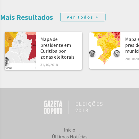
Mais Resultados
Ver todos +
Mapa de
Mapa e
presidente em
presid
Curitiba por
municíp
zonas eleitorais
28/10/20
31/10/2018
ELEIÇÕES
2018
Início
Últimas Notícias