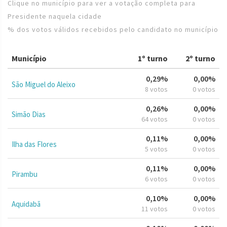
Clique no município para ver a votação completa para
Presidente naquela cidade
% dos votos válidos recebidos pelo candidato no município
Município
1º turno
2º turno
0,29%
0,00%
São Miguel do Aleixo
8 votos
0 votos
0,26%
0,00%
Simão Dias
64 votos
0 votos
0,11%
0,00%
Ilha das Flores
5 votos
0 votos
0,11%
0,00%
Pirambu
6 votos
0 votos
0,10%
0,00%
Aquidabã
11 votos
0 votos