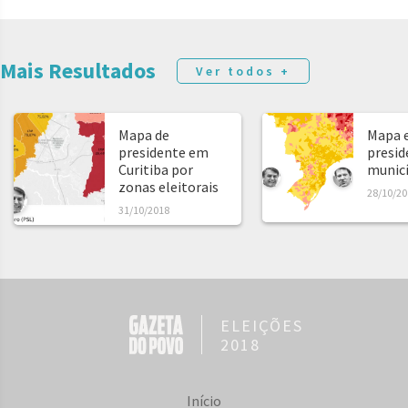
Mais Resultados
Ver todos +
Mapa de
Mapa e
presidente em
presid
Curitiba por
municíp
zonas eleitorais
28/10/20
31/10/2018
ELEIÇÕES
2018
Início