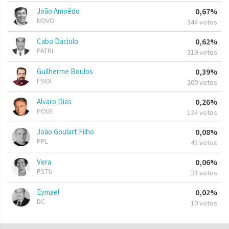
João Amoêdo
0,67%
NOVO
344 votos
Cabo Daciolo
0,62%
PATRI
319 votos
Guilherme Boulos
0,39%
PSOL
200 votos
Alvaro Dias
0,26%
PODE
134 votos
João Goulart Filho
0,08%
PPL
42 votos
Vera
0,06%
PSTU
33 votos
Eymael
0,02%
DC
10 votos