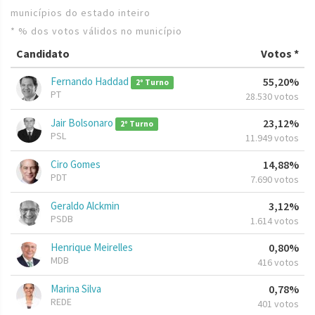
municípios do estado inteiro
* % dos votos válidos no município
Candidato
Votos *
Fernando Haddad
55,20%
2º Turno
PT
28.530 votos
Jair Bolsonaro
23,12%
2º Turno
PSL
11.949 votos
Ciro Gomes
14,88%
PDT
7.690 votos
Geraldo Alckmin
3,12%
PSDB
1.614 votos
Henrique Meirelles
0,80%
MDB
416 votos
Marina Silva
0,78%
REDE
401 votos