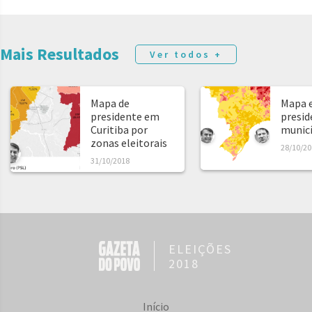
Mais Resultados
Ver todos +
Mapa de
Mapa e
presidente em
presid
Curitiba por
municíp
zonas eleitorais
28/10/20
31/10/2018
ELEIÇÕES
2018
Início