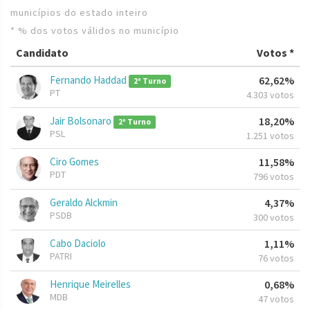
municípios do estado inteiro
* % dos votos válidos no município
Candidato
Votos *
Fernando Haddad
62,62%
2º Turno
PT
4.303 votos
Jair Bolsonaro
18,20%
2º Turno
PSL
1.251 votos
Ciro Gomes
11,58%
PDT
796 votos
Geraldo Alckmin
4,37%
PSDB
300 votos
Cabo Daciolo
1,11%
PATRI
76 votos
Henrique Meirelles
0,68%
MDB
47 votos