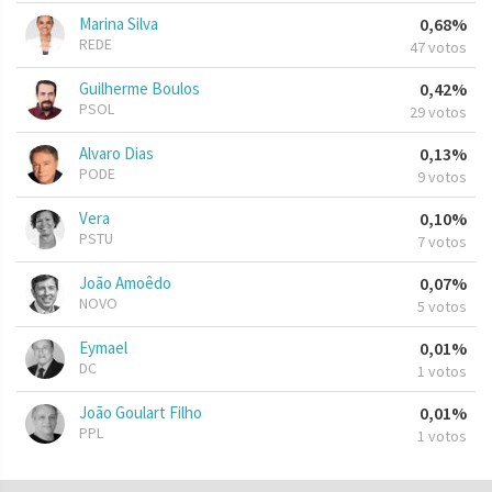
Marina Silva
0,68%
REDE
47 votos
Guilherme Boulos
0,42%
PSOL
29 votos
Alvaro Dias
0,13%
PODE
9 votos
Vera
0,10%
PSTU
7 votos
João Amoêdo
0,07%
NOVO
5 votos
Eymael
0,01%
DC
1 votos
João Goulart Filho
0,01%
PPL
1 votos