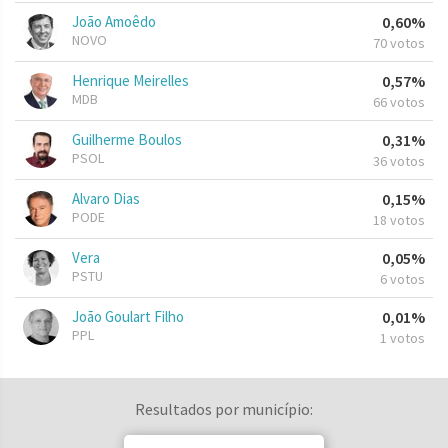
João Amoêdo
0,60%
NOVO
70 votos
Henrique Meirelles
0,57%
MDB
66 votos
Guilherme Boulos
0,31%
PSOL
36 votos
Alvaro Dias
0,15%
PODE
18 votos
Vera
0,05%
PSTU
6 votos
João Goulart Filho
0,01%
PPL
1 votos
Resultados por município: