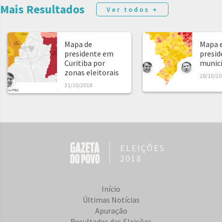
Mais Resultados
Ver todos +
Mapa de
Mapa e
presidente em
presid
Curitiba por
municíp
zonas eleitorais
28/10/20
31/10/2018
ELEIÇÕES
2018
Início
Últimas Notícias
Apuração
Resultados das Eleições