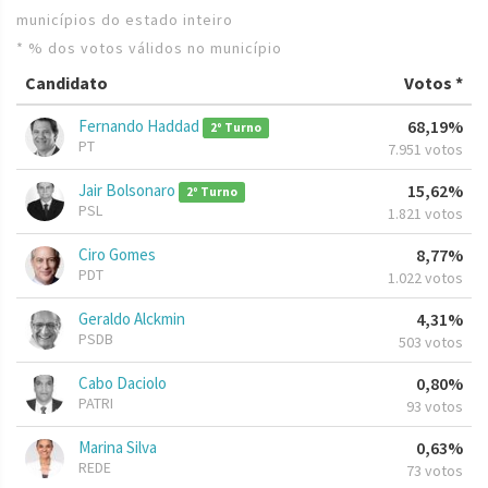
municípios do estado inteiro
* % dos votos válidos no município
Candidato
Votos *
Fernando Haddad
68,19%
2º Turno
PT
7.951 votos
Jair Bolsonaro
15,62%
2º Turno
PSL
1.821 votos
Ciro Gomes
8,77%
PDT
1.022 votos
Geraldo Alckmin
4,31%
PSDB
503 votos
Cabo Daciolo
0,80%
PATRI
93 votos
Marina Silva
0,63%
REDE
73 votos