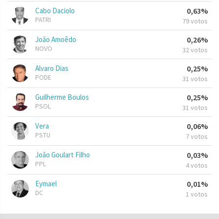
Cabo Daciolo
0,63%
PATRI
79 votos
João Amoêdo
0,26%
NOVO
32 votos
Alvaro Dias
0,25%
PODE
31 votos
Guilherme Boulos
0,25%
PSOL
31 votos
Vera
0,06%
PSTU
7 votos
João Goulart Filho
0,03%
PPL
4 votos
Eymael
0,01%
DC
1 votos