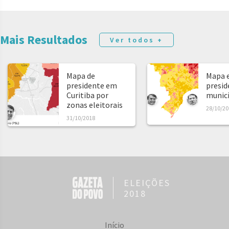
Mais Resultados
Ver todos +
Mapa de
Mapa e
presidente em
presid
Curitiba por
municíp
zonas eleitorais
28/10/20
31/10/2018
ELEIÇÕES
2018
Início