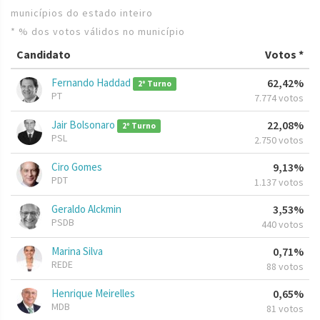
municípios do estado inteiro
* % dos votos válidos no município
Candidato
Votos *
Fernando Haddad
62,42%
2º Turno
PT
7.774 votos
Jair Bolsonaro
22,08%
2º Turno
PSL
2.750 votos
Ciro Gomes
9,13%
PDT
1.137 votos
Geraldo Alckmin
3,53%
PSDB
440 votos
Marina Silva
0,71%
REDE
88 votos
Henrique Meirelles
0,65%
MDB
81 votos