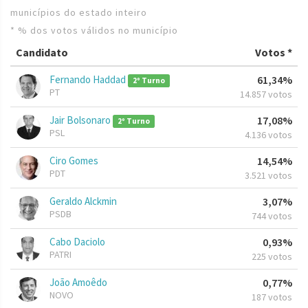
municípios do estado inteiro
* % dos votos válidos no município
Candidato
Votos *
Fernando Haddad
61,34%
2º Turno
PT
14.857 votos
Jair Bolsonaro
17,08%
2º Turno
PSL
4.136 votos
Ciro Gomes
14,54%
PDT
3.521 votos
Geraldo Alckmin
3,07%
PSDB
744 votos
Cabo Daciolo
0,93%
PATRI
225 votos
João Amoêdo
0,77%
NOVO
187 votos