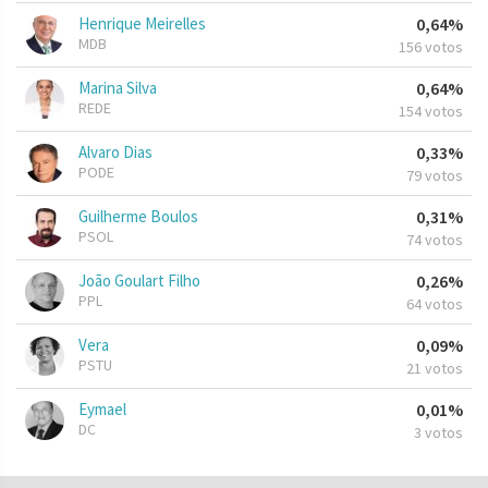
Henrique Meirelles
0,64%
MDB
156 votos
Marina Silva
0,64%
REDE
154 votos
Alvaro Dias
0,33%
PODE
79 votos
Guilherme Boulos
0,31%
PSOL
74 votos
João Goulart Filho
0,26%
PPL
64 votos
Vera
0,09%
PSTU
21 votos
Eymael
0,01%
DC
3 votos