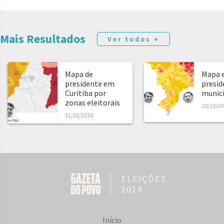
Mais Resultados
Ver todos +
Mapa de
Mapa e
presidente em
presid
Curitiba por
municíp
zonas eleitorais
28/10/20
31/10/2018
ELEIÇÕES
2018
Início