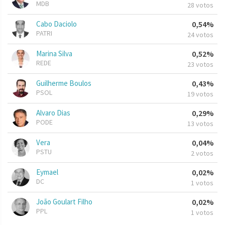
MDB
28 votos
Cabo Daciolo
0,54%
PATRI
24 votos
Marina Silva
0,52%
REDE
23 votos
Guilherme Boulos
0,43%
PSOL
19 votos
Alvaro Dias
0,29%
PODE
13 votos
Vera
0,04%
PSTU
2 votos
Eymael
0,02%
DC
1 votos
João Goulart Filho
0,02%
PPL
1 votos