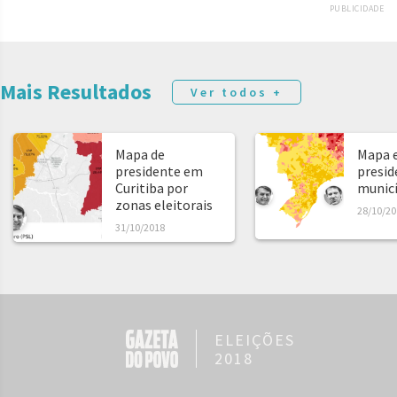
PUBLICIDADE
Mais Resultados
Ver todos +
Mapa de
Mapa e
presidente em
presid
Curitiba por
municíp
zonas eleitorais
28/10/20
31/10/2018
ELEIÇÕES
2018