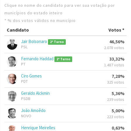
Clique no nome do candidato para ver sua votação por
municípios do estado inteiro
* % dos votos válidos no município
Candidato
Votos *
Jair Bolsonaro
46,56%
2º Turno
PSL
2.078 votos
Fernando Haddad
33,32%
2º Turno
PT
1.487 votos
Ciro Gomes
7,28%
PDT
325 votos
Geraldo Alckmin
5,36%
PSDB
239 votos
João Amoêdo
5,00%
NOVO
223 votos
Henrique Meirelles
0,63%