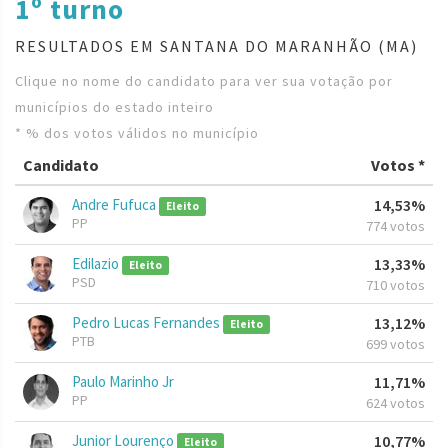
1º turno
RESULTADOS EM SANTANA DO MARANHÃO (MA)
Clique no nome do candidato para ver sua votação por
municípios do estado inteiro
* % dos votos válidos no município
Candidato
Votos *
Andre Fufuca
14,53%
Eleito
PP
774 votos
Edilazio
13,33%
Eleito
PSD
710 votos
Pedro Lucas Fernandes
13,12%
Eleito
PTB
699 votos
Paulo Marinho Jr
11,71%
PP
624 votos
Junior Lourenço
10,77%
Eleito