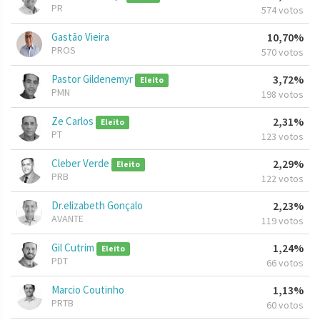
PR
574 votos
Gastão Vieira
10,70%
PROS
570 votos
Pastor Gildenemyr
3,72%
Eleito
PMN
198 votos
Ze Carlos
2,31%
Eleito
PT
123 votos
Cleber Verde
2,29%
Eleito
PRB
122 votos
Dr.elizabeth Gonçalo
2,23%
AVANTE
119 votos
Gil Cutrim
1,24%
Eleito
PDT
66 votos
Marcio Coutinho
1,13%
PRTB
60 votos