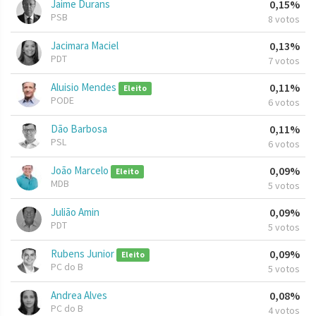
Jaime Durans
0,15%
PSB
8 votos
Jacimara Maciel
0,13%
PDT
7 votos
Aluisio Mendes
0,11%
Eleito
PODE
6 votos
Dão Barbosa
0,11%
PSL
6 votos
João Marcelo
0,09%
Eleito
MDB
5 votos
Julião Amin
0,09%
PDT
5 votos
Rubens Junior
0,09%
Eleito
PC do B
5 votos
Andrea Alves
0,08%
PC do B
4 votos