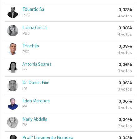
Eduardo Sá
0,08%
PHS
4 votos
Luana Costa
0,08%
PSC
4 votos
Trinchão
0,08%
PSD
4 votos
Antonia Soares
0,06%
PP
3 votos
Dr. Daniel Fiim
0,06%
PV
3 votos
Ildon Marques
0,06%
PP
3 votos
Marly Abdalla
0,04%
PV
2 votos
Profª Livramento Brandão
0,04%