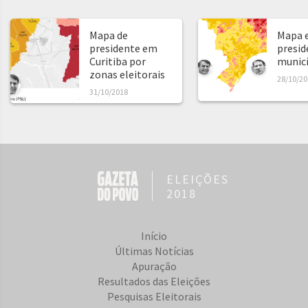
Mapa de
Mapa e
presidente em
presid
Curitiba por
municíp
zonas eleitorais
28/10/20
31/10/2018
ELEIÇÕES
2018
Início
Últimas Notícias
Apuração
Resultados das Eleições
Pesquisas Eleitorais