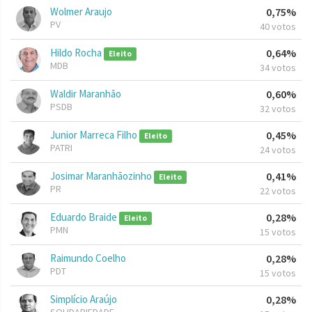
Wolmer Araujo
0,75%
PV
40 votos
Hildo Rocha
0,64%
Eleito
MDB
34 votos
Waldir Maranhão
0,60%
PSDB
32 votos
Junior Marreca Filho
0,45%
Eleito
PATRI
24 votos
Josimar Maranhãozinho
0,41%
Eleito
PR
22 votos
Eduardo Braide
0,28%
Eleito
PMN
15 votos
Raimundo Coelho
0,28%
PDT
15 votos
Simplício Araújo
0,28%