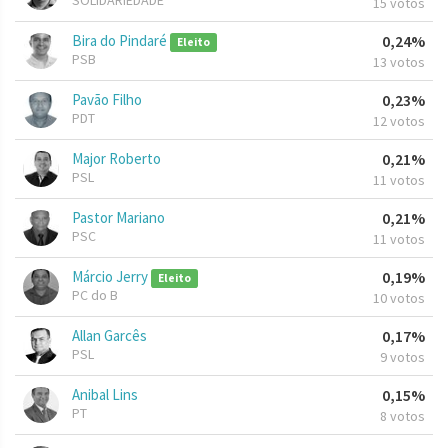
SOLIDARIEDADE
15 votos
Bira do Pindaré
0,24%
Eleito
PSB
13 votos
Pavão Filho
0,23%
PDT
12 votos
Major Roberto
0,21%
PSL
11 votos
Pastor Mariano
0,21%
PSC
11 votos
Márcio Jerry
0,19%
Eleito
PC do B
10 votos
Allan Garcês
0,17%
PSL
9 votos
Anibal Lins
0,15%
PT
8 votos