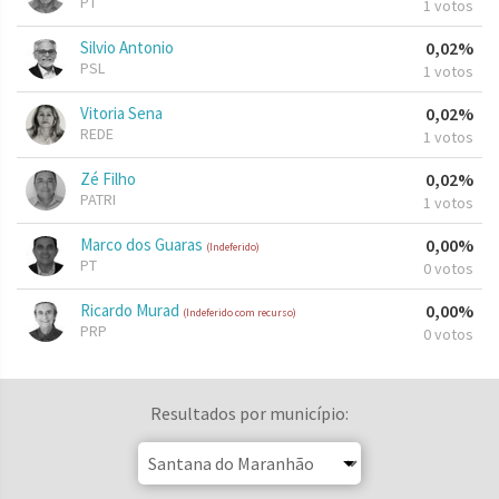
PT
1 votos
Silvio Antonio
0,02%
PSL
1 votos
Vitoria Sena
0,02%
REDE
1 votos
Zé Filho
0,02%
PATRI
1 votos
Marco dos Guaras
0,00%
(Indeferido)
PT
0 votos
Ricardo Murad
0,00%
(Indeferido com recurso)
PRP
0 votos
Resultados por município: