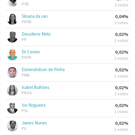
PTB
2 votos
Silvana da van
0,04%
PATRI
2 votos
Deusilene Melo
0,02%
PP
1 votos
Dr Cosmo
0,02%
PATRI
1 votos
Esmerahdson de Pinho
0,02%
PMN
1 votos
Isabel Bulhões
0,02%
PROS
1 votos
Ivo Nogueira
0,02%
PSL
1 votos
James Nunes
0,02%
PV
1 votos